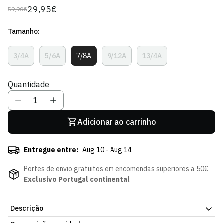
29,95€
59,90€
Preço
Preço
regular
de
Tamanho:
venda
3/4A
5/6A
7/8A
9/12A
13/4A
Variante
Variante
Variante
Variante
Variante
Esgotada
Esgotada
Esgotada
Esgotada
Esgotada
Ou
Ou
Ou
Ou
Ou
Quantidade
Indisponível
Indisponível
Indisponível
Indisponível
Indisponível
Adicionar ao carrinho
Entregue entre:
Aug 10 - Aug 14
Portes de envio gratuitos em encomendas superiores a 50€
Exclusivo Portugal continental
Descrição