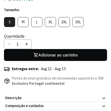
regular
de
Tamanho:
Sócio
S
M
L
XL
2XL
3XL
Variante
Variante
Variante
Variante
Variante
Variante
Esgotada
Esgotada
Esgotada
Esgotada
Esgotada
Esgotada
Ou
Ou
Ou
Ou
Ou
Ou
Quantidade
Indisponível
Indisponível
Indisponível
Indisponível
Indisponível
Indisponível
Adicionar ao carrinho
Entregue entre:
Aug 11 - Aug 15
Portes de envio gratuitos em encomendas superiores a 50€
Exclusivo Portugal continental
Descrição
Composição e cuidados
Casaco Softshell preto, com o emblema do Sporting Clube de