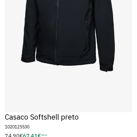
Casaco Softshell preto
1020125530
74,90€
67,41€
Preço
Sócio
Preço