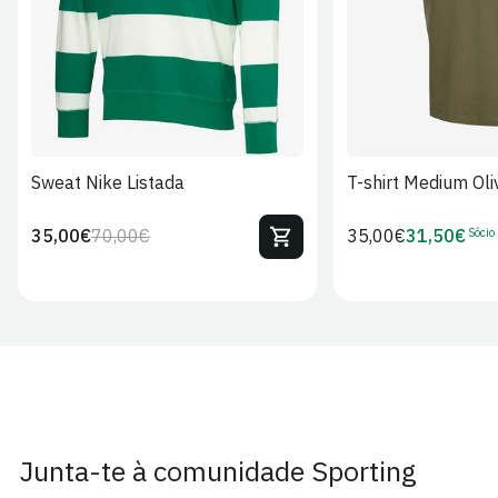
Sweat Nike Listada
T-shirt Medium Oli
Sócio
35,00€
70,00€
Preço
35,00€
31,50€
Preço
Preço
Preço
regular
regular
de
de
venda
Sócio
Junta-te à comunidade Sporting