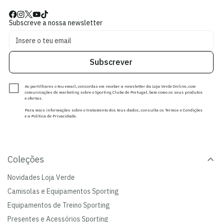
Subscreve a nossa newsletter
Subscrever
Ao partilhares o teu email, concordas em receber a newsletter da Loja Verde Online, com
comunicações de marketing sobre o Sporting Clube de Portugal, bem como os seus produtos
e ofertas.
Para mais informações sobre o tratamento dos teus dados, consulta os Termos e Condições
e a Política de Privacidade.
Coleções
Novidades Loja Verde
Camisolas e Equipamentos Sporting
Equipamentos de Treino Sporting
Presentes e Acessórios Sporting