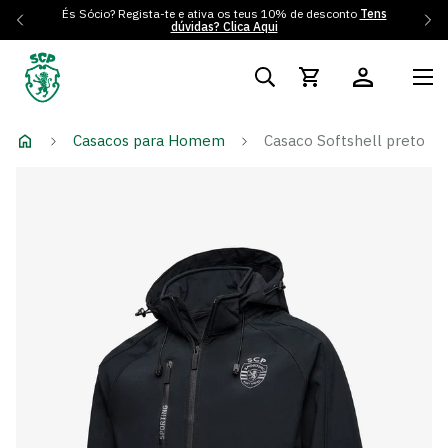
És Sócio? Regista-te e ativa os teus 10% de desconto
Tens
dúvidas? Clica Aqui
Casacos para Homem
Casaco Softshell preto