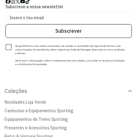
Subscreve a nossa newsletter
Subscrever
Ao partilhares o teu email, concordas em receber a newsletter da Loja Verde Online, com
comunicações de marketing sobre o Sporting Clube de Portugal, bem como os seus produtos
e ofertas.
Para mais informações sobre o tratamento dos teus dados, consulta os Termos e Condições
e a Política de Privacidade.
Coleções
Novidades Loja Verde
Camisolas e Equipamentos Sporting
Equipamentos de Treino Sporting
Presentes e Acessórios Sporting
Retro & Vintage Sporting