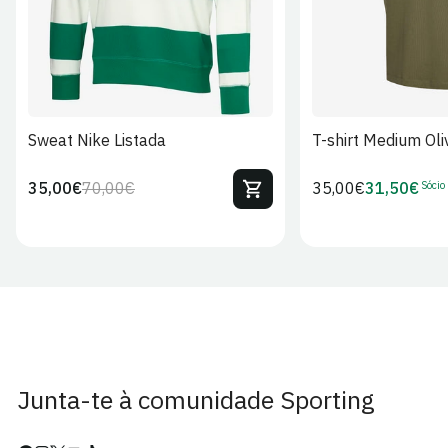
Sweat Nike Listada
T-shirt Medium Oli
Sócio
35,00€
70,00€
Preço
35,00€
31,50€
Preço
Preço
Preço
regular
regular
de
de
venda
Sócio
Junta-te à comunidade Sporting