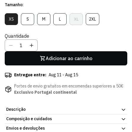
Tamanho:
venda
XS
S
M
L
XL
2XL
Variante
Variante
Variante
Variante
Variante
Variante
Esgotada
Esgotada
Esgotada
Esgotada
Esgotada
Esgotada
Ou
Ou
Ou
Ou
Ou
Ou
Quantidade
Indisponível
Indisponível
Indisponível
Indisponível
Indisponível
Indisponível
Adicionar ao carrinho
Entregue entre:
Aug 11 - Aug 15
Portes de envio gratuitos em encomendas superiores a 50€
Exclusivo Portugal continental
Descrição
Composição e cuidados
Casaco Retro Mingle White - Mulher, com o design oficial do
Sporting CP. Fácil de vestir por cima de outras camadas. Já
Envios e devoluções
Composição:
100% Algodão Orgânico