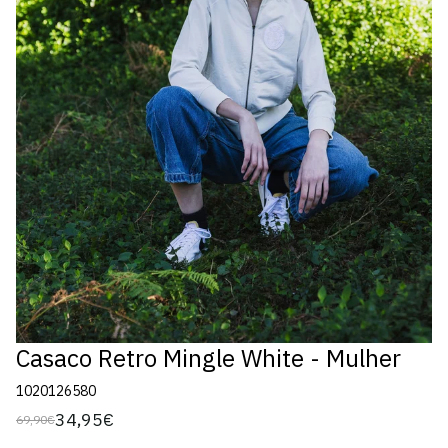
Casaco Retro Mingle White - Mulher
1020126580
34,95€
69,90€
Preço
Preço
regular
de