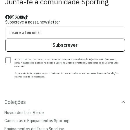
Junta-te à comunidade Sporting
Subscreve a nossa newsletter
Subscrever
Ao partilhares o teu email, concordas em receber a newsletter da Loja Verde Online, com
comunicações de marketing sobre o Sporting Clube de Portugal, bem como os seus produtos
e ofertas.
Para mais informações sobre o tratamento dos teus dados, consulta os Termos e Condições
e a Política de Privacidade.
Coleções
Novidades Loja Verde
Camisolas e Equipamentos Sporting
Equipamentos de Treino Sporting