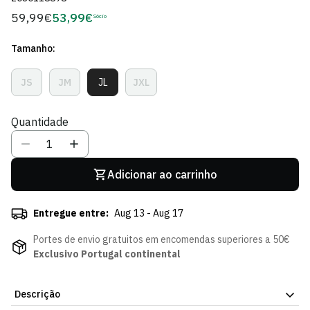
59,99€
53,99€
Preço
Sócio
Preço
regular
de
Tamanho:
Sócio
JS
JM
JL
JXL
Variante
Variante
Variante
Variante
Esgotada
Esgotada
Esgotada
Esgotada
Ou
Ou
Ou
Ou
Quantidade
Indisponível
Indisponível
Indisponível
Indisponível
Adicionar ao carrinho
Entregue entre:
Aug 13 - Aug 17
Portes de envio gratuitos em encomendas superiores a 50€
Exclusivo Portugal continental
Descrição