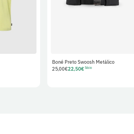
Boné Preto Swoosh Metálico
Sócio
Preço
25,00€
22,50€
Preço
regular
de
Sócio