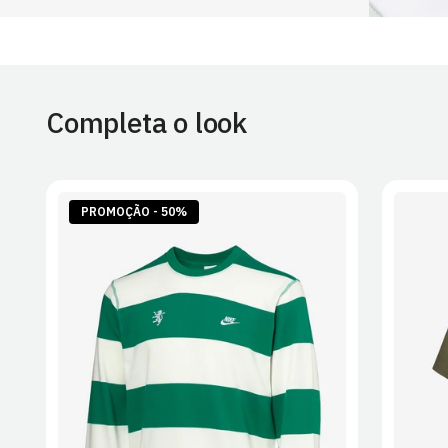
Completa o look
PROMOÇÃO - 50%
S
M
L
XL
2XL