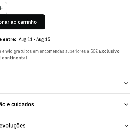
onar ao carrinho
e entre:
Aug 11 - Aug 15
e envio gratuitos em encomendas superiores a 50€
Exclusivo
l continental
Sporting - Mulher. Pensado para o frio, sem abdicar do estilo.
o e cuidados
or com alguma resistência ao vento. Disponível na Loja Verde
devoluções