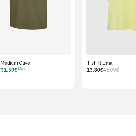
t Medium Olive
T-shirt Lima
Sócio
€
31,50€
13,80€
45,99€
Preço
Preço
Preço
r
de
regular
de
Sócio
venda