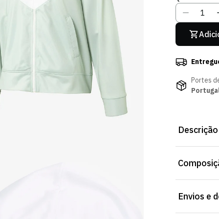
Adici
Entregu
Portes d
Portuga
Descrição
Casaco Delta 
Composiçã
Tecido exteri
Online.
Envios e 