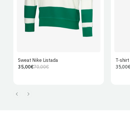
Sweat Nike Listada
T-shir
35,00€
70,00€
Preço
35,00
Preço
Preço
regula
regular
de
venda