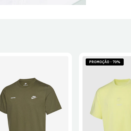
PROMOÇÃO - 70%
S
M
L
XL
2XL
S
M
L