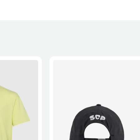
XL
2XL
S/M
M/L
L/XL