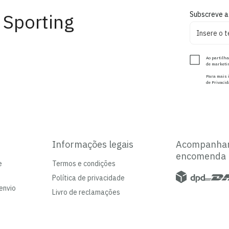
 Sporting
Subscreve a
Ao partilha
de marketin
Para mais i
de Privacid
Informações legais
Acompanha
encomenda
e
Termos e condições
Política de privacidade
envio
Livro de reclamações