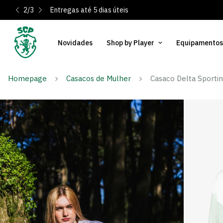
2
/
3
Entregas até 5 dias úteis
Novidades
Shop by Player
Equipamentos
Homepage
Casacos de Mulher
Casaco Delta Sportin