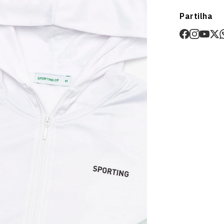
Envios
Partilha
Prazo estima
O valor dos p
Devoluções
30 dias após
Artigos pers
Para mais in
Devoluções
.