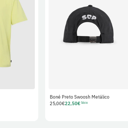
XL
2XL
S/M
M/L
L/XL
Boné Preto Swoosh Metálico
Sócio
Preço
25,00€
22,50€
Preço
regular
de
Sócio