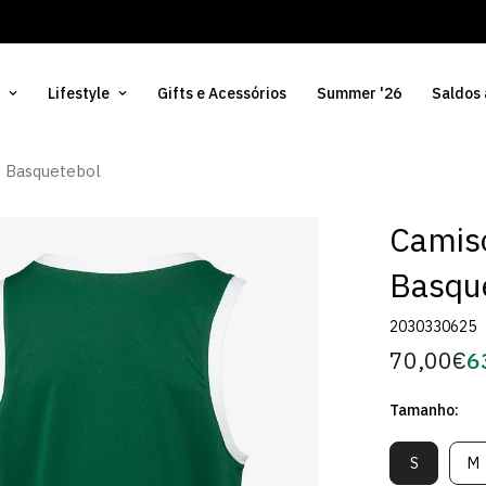
Lifestyle
Gifts e Acessórios
Summer '26
Saldos
e Basquetebol
Camiso
Basqu
2030330625
70,00€
6
Preço
Pr
regular
d
Tamanho:
Só
S
M
Variante
V