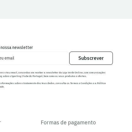
 nossa newsletter
Subscrever
res o teu email, concordas em receber a newsletter da Loja Verde Online, com comunicações
g sobre o Sporting Clube de Portugal, bem como os seus produtos e ofertas.
nformações sobre o tratamento dos teus dados, consulta os Termos e Condições e a Política
ade.
r
Formas de pagamento