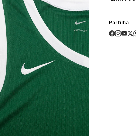
Envios
Partilha
Prazo estima
O valor dos p
Devoluções
30 dias após
Artigos pers
Para mais in
Devoluções
.