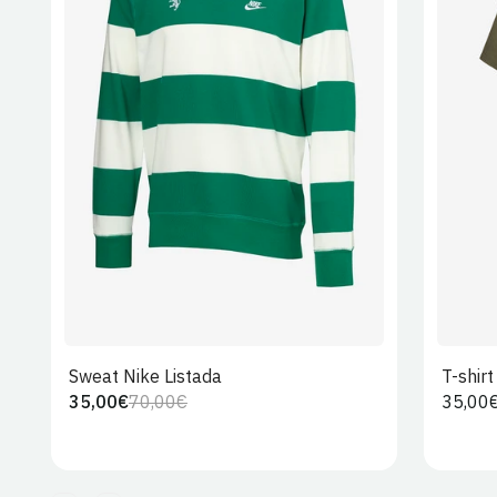
S
M
L
XL
2XL
Sweat Nike Listada
T-shir
35,00€
70,00€
Preço
35,00
Preço
Preço
regula
regular
de
venda