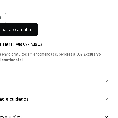
sgotada
Esgotada
Esgotada
Esgotada
u
Ou
Ou
Ou
el
disponível
Indisponível
Indisponível
Indisponível
onar ao carrinho
e entre:
Aug 09 - Aug 13
e envio gratuitos em encomendas superiores a 50€
Exclusivo
l continental
rnativa Verde Basquetebol. Uma peça fácil de usar, dentro ou
o e cuidados
 Tecido macio, confortável para uso prolongado. Envio para
ra o estrangeiro.
devoluções