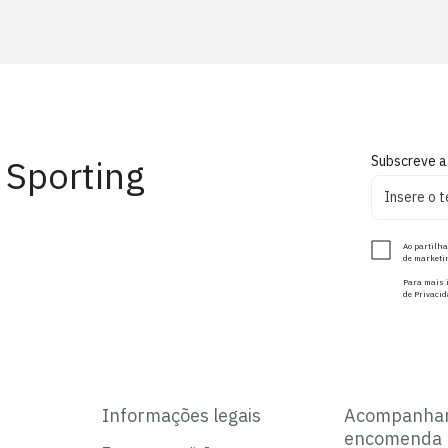
 Sporting
Subscreve a
Ao partilha
de marketin
Para mais i
de Privacid
Informações legais
Acompanha
encomenda