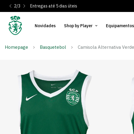
2
/
3
Entregas até 5 dias úteis
Novidades
Shop by Player
Equipamentos
Homepage
Basquetebol
Camisola Alternativa Verd