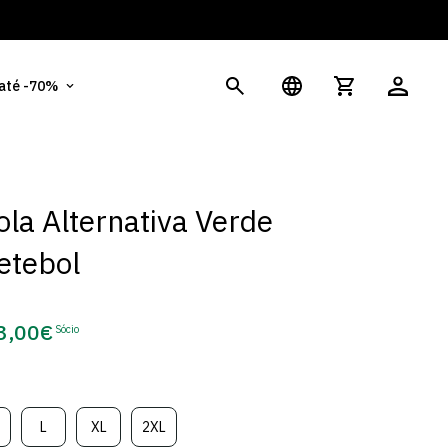
És
 até -70%
la Alternativa Verde
etebol
3,00€
Sócio
eço
e
cio
L
XL
2XL
ariante
Variante
Variante
Variante