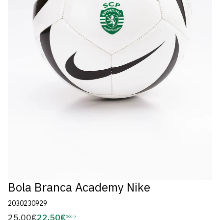
Bola Branca Academy Nike
2030230929
25,00€
22,50€
Preço
Sócio
Preço