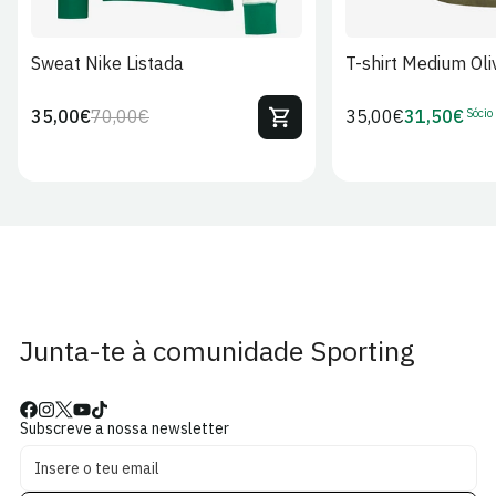
Sweat Nike Listada
T-shirt Medium Oli
Sócio
35,00€
70,00€
Preço
35,00€
31,50€
Preço
Preço
Preço
regular
regular
de
de
venda
Sócio
Junta-te à comunidade Sporting
Subscreve a nossa newsletter