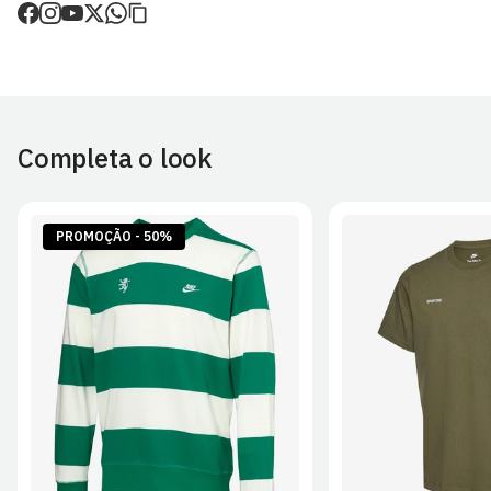
de envio.
O valor dos portes é calculado no checkout.
Devoluções
30 dias após a recepção da encomenda - aplicam-se
Termos e
Condições.
Completa o look
Artigos personalizados não podem ser devolvidos.
Para mais informações, consulta a página de
Métodos e Custos
de Envio
e
Devoluções
.
PROMOÇÃO - 50%
S
M
L
XL
2XL
S
M
L