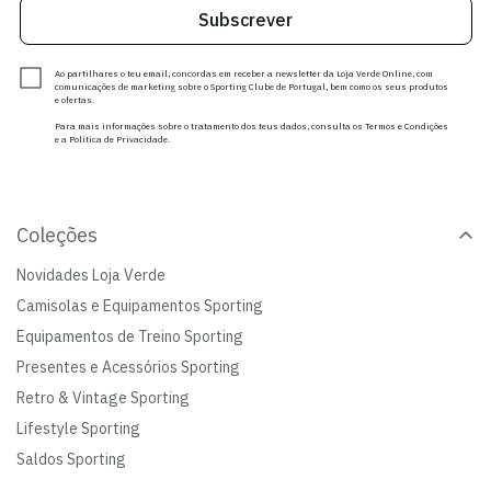
Subscrever
Ao partilhares o teu email, concordas em receber a newsletter da Loja Verde Online, com
comunicações de marketing sobre o Sporting Clube de Portugal, bem como os seus produtos
e ofertas.
Para mais informações sobre o tratamento dos teus dados, consulta os Termos e Condições
e a Política de Privacidade.
Coleções
Novidades Loja Verde
Camisolas e Equipamentos Sporting
Equipamentos de Treino Sporting
Presentes e Acessórios Sporting
Retro & Vintage Sporting
Lifestyle Sporting
Saldos Sporting