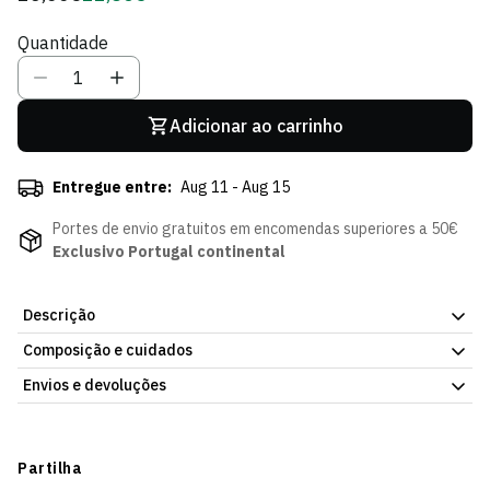
regular
de
Quantidade
Sócio
Adicionar ao carrinho
Entregue entre:
Aug 11 - Aug 15
Portes de envio gratuitos em encomendas superiores a 50€
Exclusivo Portugal continental
Descrição
Composição e cuidados
Bola Branca Academy Nike, da Loja Verde Online. Acabamento
cuidado, para brincar ou para coleção. Já disponível na Loja
Envios e devoluções
Verde Online.
Envios
Prazo estimado de entrega varia consoante o destino e método
Partilha