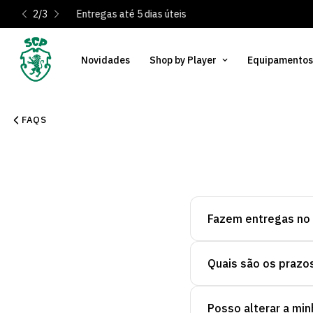
2
/
3
Entregas até 5 dias úteis
Novidades
Shop by Player
Equipamentos
FAQS
Fazem entregas no 
Quais são os prazo
Sim, fazemos entrega
Posso alterar a mi
Para
entregas em Po