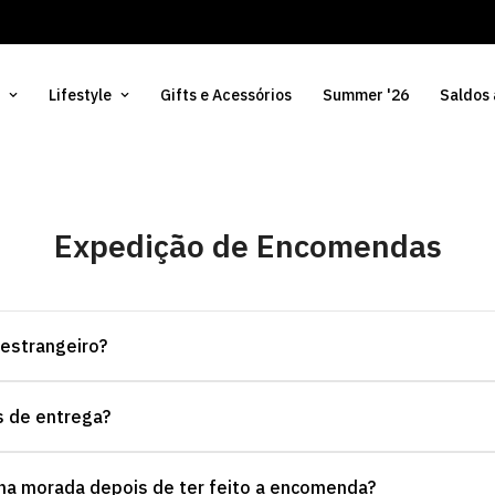
Lifestyle
Gifts e Acessórios
Summer '26
Saldos
Expedição de Encomendas
estrangeiro?
s de entrega?
s para mais de 100 países em todo o mundo.
nha morada depois de ter feito a encomenda?
rtugal Continental: