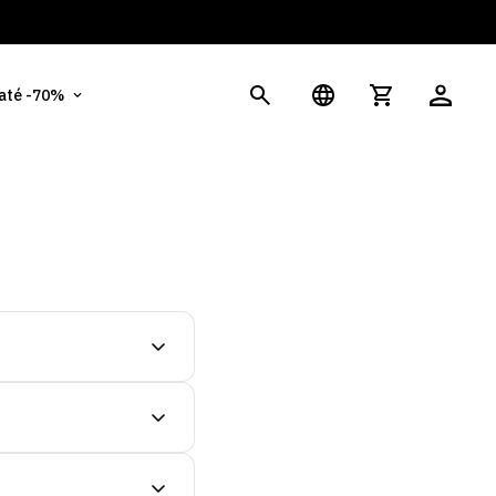
És
 até -70%