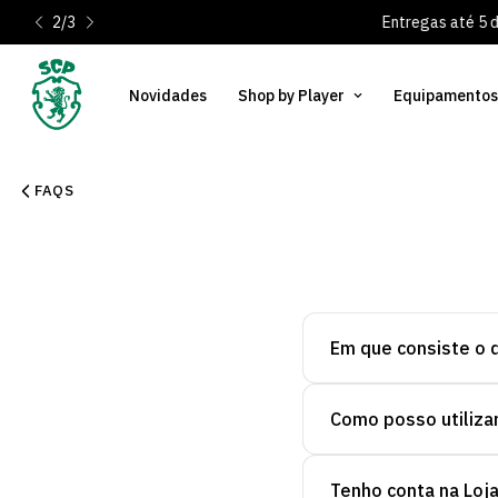
2
/
3
Entregas até 5 dias úteis
Novidades
Shop by Player
Equipamentos
FAQS
Em que consiste o 
Como posso utiliza
O desconto de anivers
No seu aniversário, o
desconto adicional po
Tenho conta na Loja
Se fores Sócio com quo