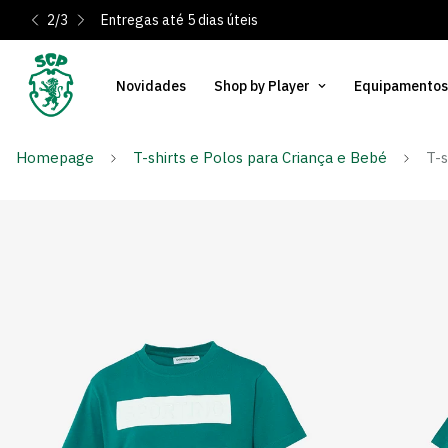
2
/
3
Entregas até 5 dias úteis
Novidades
Shop by Player
Equipamentos
Homepage
T-shirts e Polos para Criança e Bebé
T-s