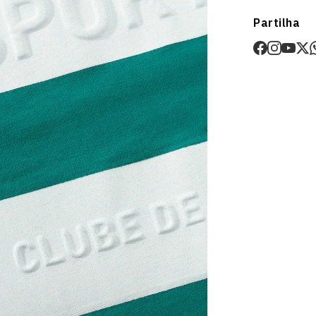
Envios
Partilha
Prazo estima
O valor dos p
Devoluções
30 dias após
Artigos pers
Para mais in
Devoluções
.