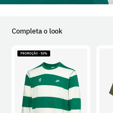
Completa o look
PROMOÇÃO - 50%
S
M
L
XL
2XL