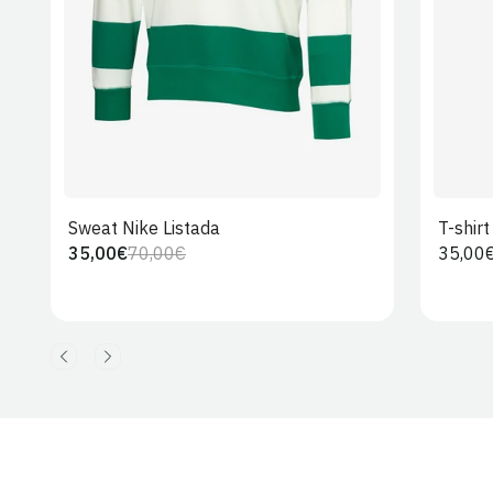
Sweat Nike Listada
T-shir
35,00€
70,00€
Preço
35,00
Preço
Preço
regula
regular
de
venda