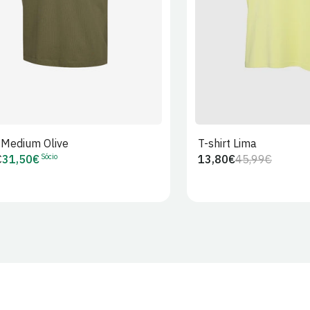
t Medium Olive
T-shirt Lima
Sócio
€
31,50€
13,80€
45,99€
Preço
Preço
Preço
r
de
regular
de
Sócio
venda