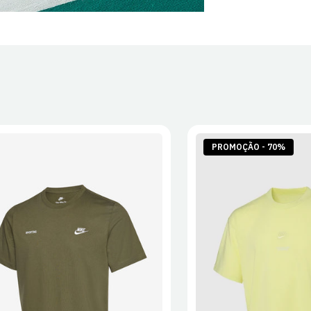
PROMOÇÃO - 70%
S
M
L
XL
2XL
S
M
L