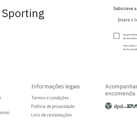
 Sporting
Subscreve a
Ao partilha
de marketin
Para mais i
de Privacid
Informações legais
Acompanha
encomenda
e
Termos e condições
Política de privacidade
envio
Livro de reclamações