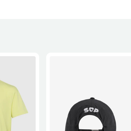
XL
2XL
S/M
M/L
L/XL