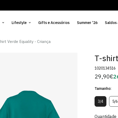
Lifestyle
Gifts e Acessórios
Summer '26
Saldos
hirt Verde Equality - Criança
T-shir
1020134516
29,90€
2
Preço
Pr
regular
d
Tamanho:
Só
3/4
5/6
Variante
V
Esgotada
E
Ou
O
Quantidade
Indisponív
In