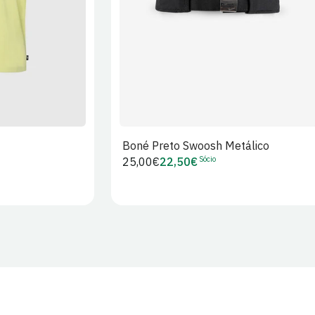
Boné Preto Swoosh Metálico
Sócio
Preço
25,00€
22,50€
Preço
regular
de
Sócio