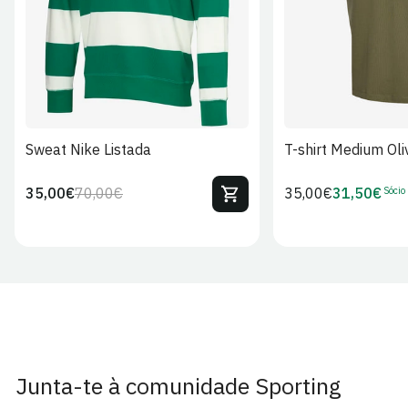
Sweat Nike Listada
T-shirt Medium Oli
Sócio
35,00€
70,00€
Preço
35,00€
31,50€
Preço
Preço
Preço
regular
regular
de
de
venda
Sócio
Junta-te à comunidade Sporting