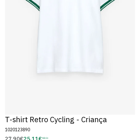
T-shirt Retro Cycling - Criança
1020123890
27,90€
25,11€
Preço
Sócio
Preço