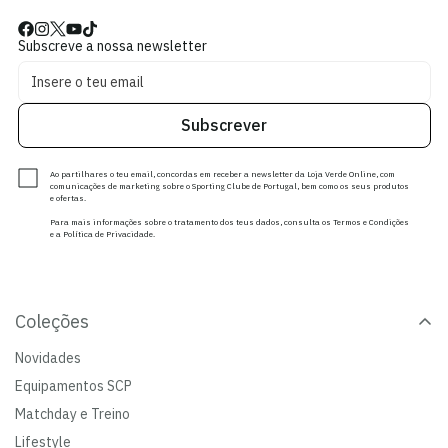
Subscreve a nossa newsletter
Subscrever
Ao partilhares o teu email, concordas em receber a newsletter da Loja Verde Online, com
comunicações de marketing sobre o Sporting Clube de Portugal, bem como os seus produtos
e ofertas.
Para mais informações sobre o tratamento dos teus dados, consulta os Termos e Condições
e a Política de Privacidade.
Coleções
Novidades
Equipamentos SCP
Matchday e Treino
Lifestyle