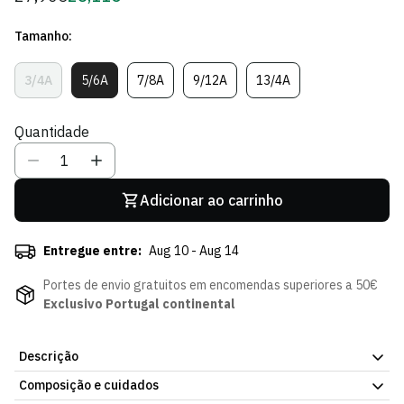
regular
de
Tamanho:
Sócio
3/4A
5/6A
7/8A
9/12A
13/4A
Variante
Variante
Variante
Variante
Variante
Esgotada
Esgotada
Esgotada
Esgotada
Esgotada
Ou
Ou
Ou
Ou
Ou
Quantidade
Indisponível
Indisponível
Indisponível
Indisponível
Indisponível
Adicionar ao carrinho
Entregue entre:
Aug 10 - Aug 14
Portes de envio gratuitos em encomendas superiores a 50€
Exclusivo Portugal continental
Descrição
Composição e cuidados
A T-shirt Retro Cycling Criança Sporting CP inspira-se nos visuais