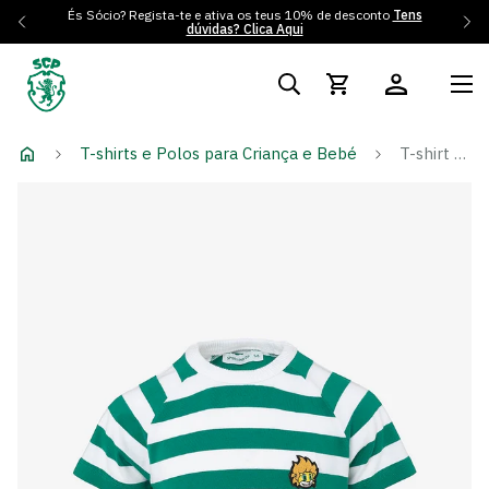
És Sócio? Regista-te e ativa os teus 10% de desconto
Tens
dúvidas? Clica Aqui
T-shirts e Polos para Criança e Bebé
T-shirt DNA Stripes Patch Jubas - Menino