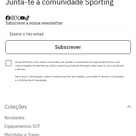
Junta-te à comunidade Sporting
Subscreve a nossa newsletter
Subscrever
Ao partilhares o teu email, concordas em receber a newsletter da Loja Verde Online, com
comunicações de marketing sobre o Sporting Clube de Portugal, bem como os seus produtos
e ofertas.
Para mais informações sobre o tratamento dos teus dados, consulta os Termos e Condições
e a Política de Privacidade.
Coleções
Novidades
Equipamentos SCP
Matchday e Treino