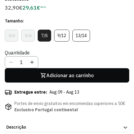
32,90€
29,61€
Preço
Sócio
Preço
regular
de
Tamanho:
Sócio
3/4
5/6
7/8
9/12
13/14
Variante
Variante
Variante
Variante
Variante
Esgotada
Esgotada
Esgotada
Esgotada
Esgotada
Ou
Ou
Ou
Ou
Ou
Quantidade
Indisponível
Indisponível
Indisponível
Indisponível
Indisponível
Adicionar ao carrinho
Entregue entre:
Aug 09 - Aug 13
Portes de envio gratuitos em encomendas superiores a 50€
Exclusivo Portugal continental
Descrição