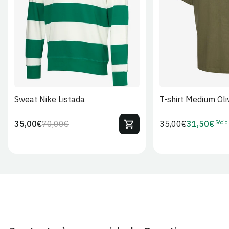
S
M
L
XL
2XL
S
M
L
Sweat Nike Listada
T-shirt Medium Oli
Sócio
35,00€
70,00€
Preço
35,00€
31,50€
Preço
Preço
Preço
regular
regular
de
de
venda
Sócio