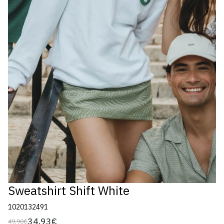
Sweatshirt Shift White
1020132491
34,93€
49,90€
Preço
Preço