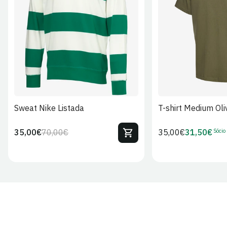
S
M
L
XL
2XL
S
M
L
Sweat Nike Listada
T-shirt Medium Oli
Sócio
35,00€
70,00€
Preço
35,00€
31,50€
Preço
Preço
Preço
regular
regular
de
de
venda
Sócio