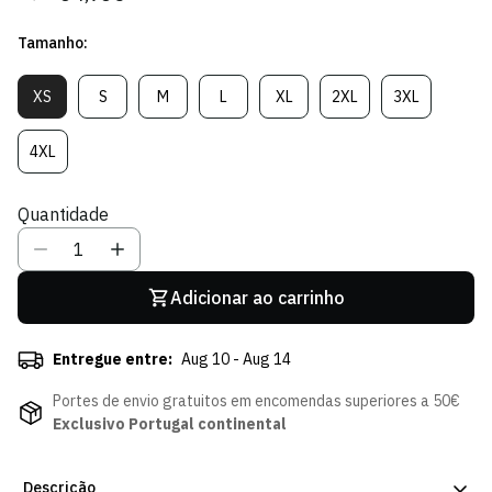
regular
de
Tamanho:
venda
XS
S
M
L
XL
2XL
3XL
Variante
Variante
Variante
Variante
Variante
Variante
Variante
Esgotada
Esgotada
Esgotada
Esgotada
Esgotada
Esgotada
Esgotada
Ou
Ou
Ou
Ou
Ou
Ou
Ou
4XL
Variante
Indisponível
Indisponível
Indisponível
Indisponível
Indisponível
Indisponível
Indisponível
Esgotada
Ou
Quantidade
Indisponível
Adicionar ao carrinho
Entregue entre:
Aug 10 - Aug 14
Portes de envio gratuitos em encomendas superiores a 50€
Exclusivo Portugal continental
Descrição