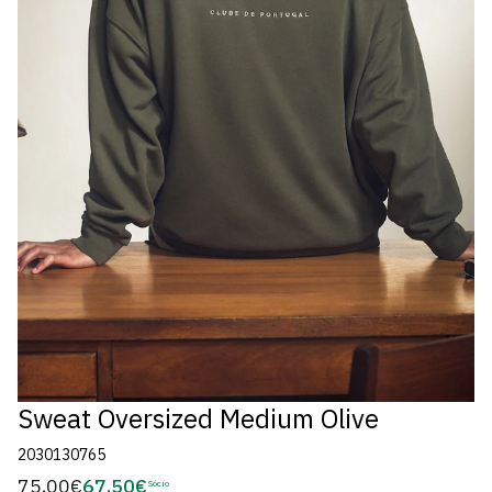
Sweat Oversized Medium Olive
2030130765
75,00€
67,50€
Preço
Sócio
Preço