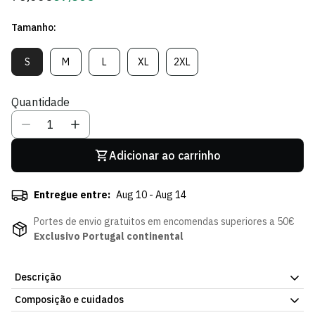
regular
de
Tamanho:
Sócio
S
M
L
XL
2XL
Variante
Variante
Variante
Variante
Variante
Esgotada
Esgotada
Esgotada
Esgotada
Esgotada
Ou
Ou
Ou
Ou
Ou
Quantidade
Indisponível
Indisponível
Indisponível
Indisponível
Indisponível
Adicionar ao carrinho
Entregue entre:
Aug 10 - Aug 14
Portes de envio gratuitos em encomendas superiores a 50€
Exclusivo Portugal continental
Descrição
Composição e cuidados
Sweat Oversized Medium Olive, com o emblema do Sporting