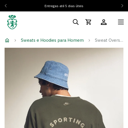
És Sócio? Regista-te e ativa os teus 10% de desconto
Tens
dúvidas? Clica Aqui
Sweats e Hoodies para Homem
Sweat Oversized Medium Olive