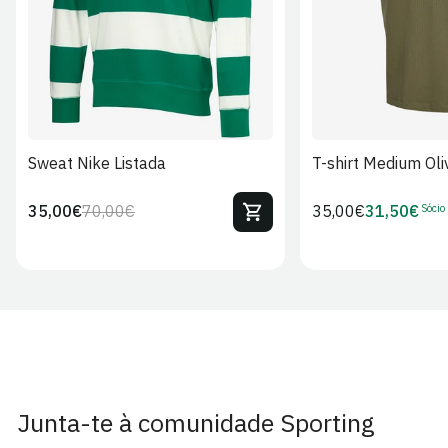
Sweat Nike Listada
T-shirt Medium Oli
Sócio
35,00€
70,00€
Preço
35,00€
31,50€
Preço
Preço
Preço
regular
regular
de
de
venda
Sócio
Junta-te à comunidade Sporting