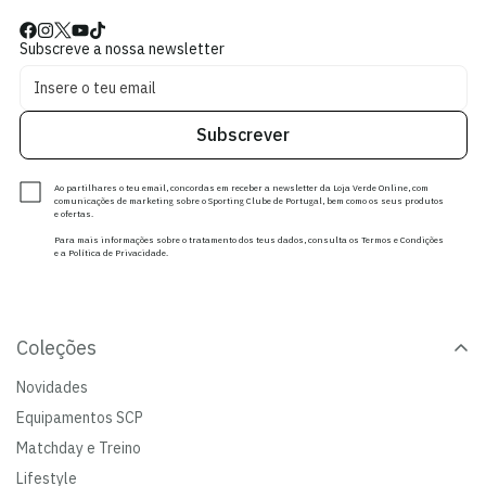
Subscreve a nossa newsletter
Subscrever
Ao partilhares o teu email, concordas em receber a newsletter da Loja Verde Online, com
comunicações de marketing sobre o Sporting Clube de Portugal, bem como os seus produtos
e ofertas.
Para mais informações sobre o tratamento dos teus dados, consulta os Termos e Condições
e a Política de Privacidade.
Coleções
Novidades
Equipamentos SCP
Matchday e Treino
Lifestyle