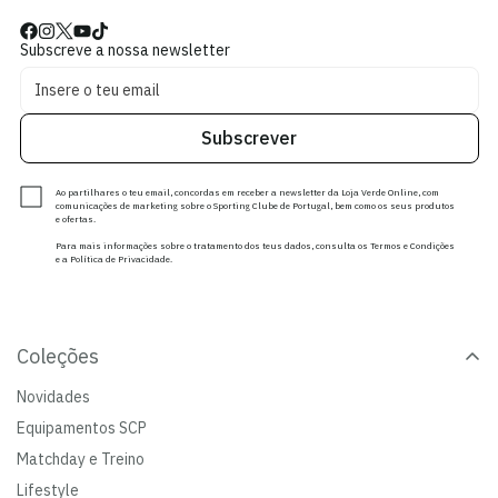
Subscreve a nossa newsletter
Subscrever
Ao partilhares o teu email, concordas em receber a newsletter da Loja Verde Online, com
comunicações de marketing sobre o Sporting Clube de Portugal, bem como os seus produtos
e ofertas.
Para mais informações sobre o tratamento dos teus dados, consulta os Termos e Condições
e a Política de Privacidade.
Coleções
Novidades
Equipamentos SCP
Matchday e Treino
Lifestyle