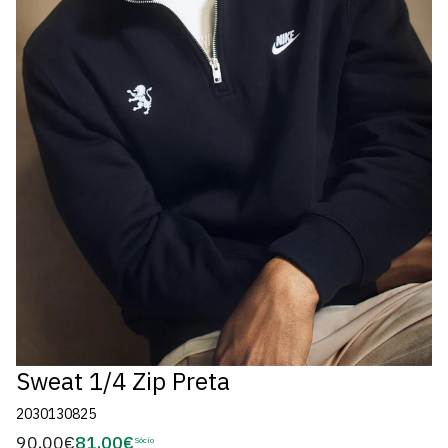
Sweat 1/4 Zip Preta
2030130825
90,00€
81,00€
Preço
Sócio
Preço