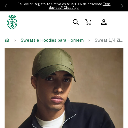
És Sócio? Regista-te e ativa os teus 10% de desconto
Tens
dúvidas? Clica Aqui
Sweats e Hoodies para Homem
Sweat 1/4 Zip Preta