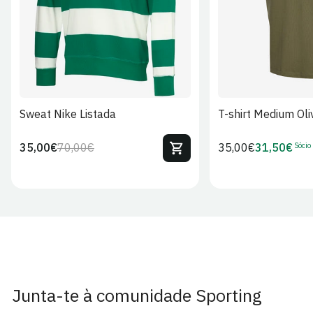
Sweat Nike Listada
T-shirt Medium Oli
Sócio
35,00€
70,00€
Preço
35,00€
31,50€
Preço
Preço
Preço
regular
regular
de
de
venda
Sócio
Junta-te à comunidade Sporting