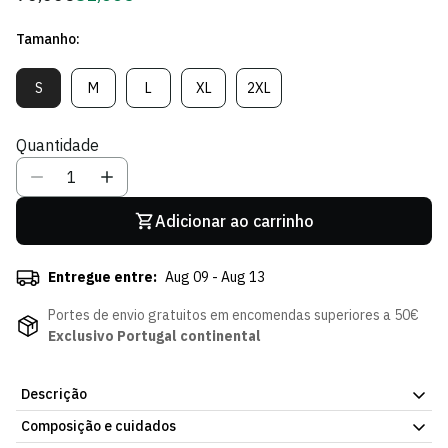
regular
de
Tamanho:
Sócio
S
M
L
XL
2XL
Variante
Variante
Variante
Variante
Variante
Esgotada
Esgotada
Esgotada
Esgotada
Esgotada
Ou
Ou
Ou
Ou
Ou
Quantidade
Indisponível
Indisponível
Indisponível
Indisponível
Indisponível
Adicionar ao carrinho
Entregue entre:
Aug 09 - Aug 13
Portes de envio gratuitos em encomendas superiores a 50€
Exclusivo Portugal continental
Descrição
Composição e cuidados
Sweat 1/4 Zip Preta. Pensado para o frio, sem abdicar do estilo.