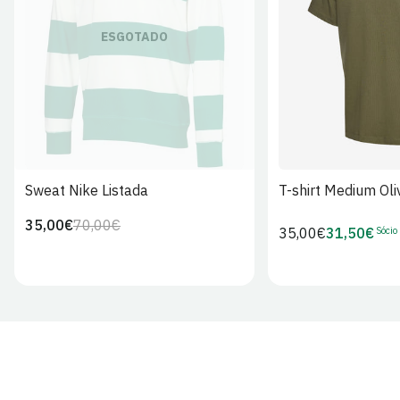
S
M
L
ESGOTADO
Sweat Nike Listada
T-shirt Medium Oli
35,00€
70,00€
Preço
Preço
Sócio
Preço
35,00€
31,50€
Preço
regular
de
regular
de
venda
Sócio