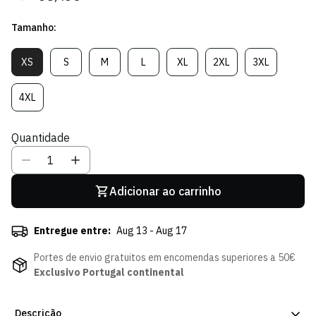
regular
de
Tamanho:
venda
XS
S
M
L
XL
2XL
3XL
Variante
Variante
Variante
Variante
Variante
Variante
Variante
Esgotada
Esgotada
Esgotada
Esgotada
Esgotada
Esgotada
Esgotada
Ou
Ou
Ou
Ou
Ou
Ou
Ou
4XL
Variante
Indisponível
Indisponível
Indisponível
Indisponível
Indisponível
Indisponível
Indisponível
Esgotada
Ou
Quantidade
Indisponível
Adicionar ao carrinho
Entregue entre:
Aug 13 - Aug 17
Portes de envio gratuitos em encomendas superiores a 50€
Exclusivo Portugal continental
Descrição