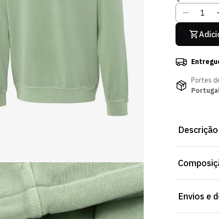
Adici
Entregu
Portes d
Portuga
Descrição
Hoodie Pitch 
Composiçã
com alguma re
O processo d
Envios e 
tingimento c
surgimento d