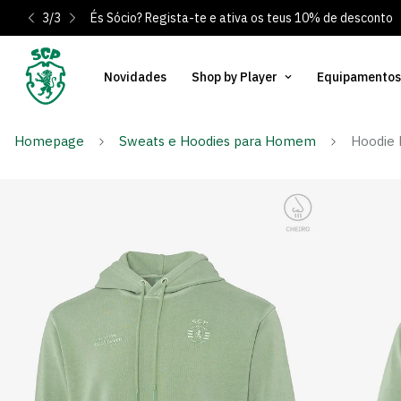
3
/
3
És Sócio? Regista-te e ativa os teus 10% de desconto
Novidades
Shop by Player
Equipamentos
Homepage
Sweats e Hoodies para Homem
Hoodie 