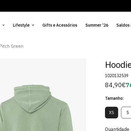
Lifestyle
Gifts e Acessórios
Summer '26
Saldos
Pitch Green
Hoodie
1020132539
84,90€
7
Preço
Pr
regular
d
Tamanho:
Só
XS
S
Variante
V
Esgotada
E
Ou
O
Quantidade
Indisponív
In