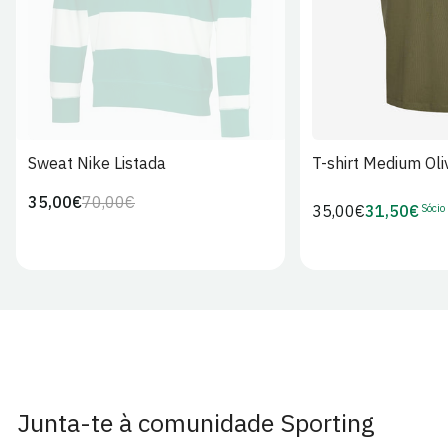
Sweat Nike Listada
T-shirt Medium Oli
35,00€
70,00€
Preço
Preço
Sócio
Preço
35,00€
31,50€
Preço
regular
de
regular
de
venda
Sócio
Junta-te à comunidade Sporting