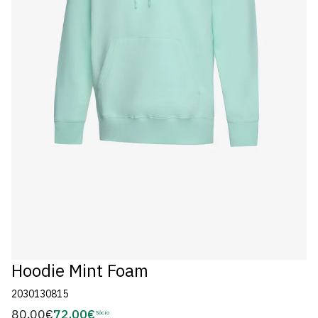
Hoodie Mint Foam
2030130815
80,00€
72,00€
Preço
Sócio
Preço