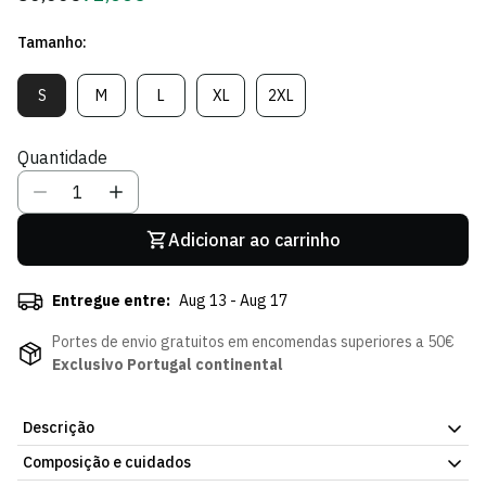
regular
de
Tamanho:
Sócio
S
M
L
XL
2XL
Variante
Variante
Variante
Variante
Variante
Esgotada
Esgotada
Esgotada
Esgotada
Esgotada
Ou
Ou
Ou
Ou
Ou
Quantidade
Indisponível
Indisponível
Indisponível
Indisponível
Indisponível
Adicionar ao carrinho
Entregue entre:
Aug 13 - Aug 17
Portes de envio gratuitos em encomendas superiores a 50€
Exclusivo Portugal continental
Descrição
Composição e cuidados
Hoodie Mint Foam. Pensado para o frio, sem abdicar do estilo.