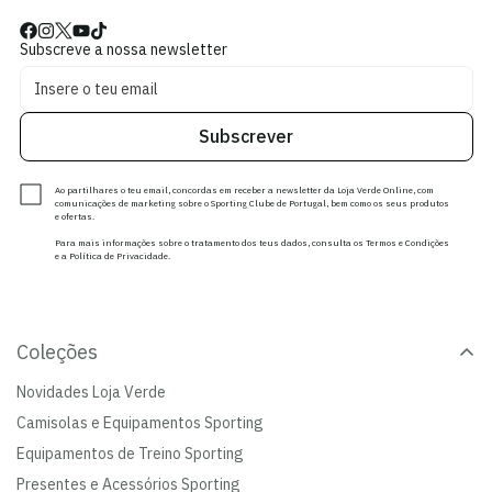
Subscreve a nossa newsletter
Subscrever
Ao partilhares o teu email, concordas em receber a newsletter da Loja Verde Online, com
comunicações de marketing sobre o Sporting Clube de Portugal, bem como os seus produtos
e ofertas.
Para mais informações sobre o tratamento dos teus dados, consulta os Termos e Condições
e a Política de Privacidade.
Coleções
Novidades Loja Verde
Camisolas e Equipamentos Sporting
Equipamentos de Treino Sporting
Presentes e Acessórios Sporting