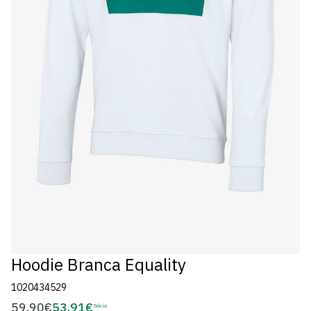
Hoodie Branca Equality
1020434529
59,90€
53,91€
Preço
Sócio
Preço