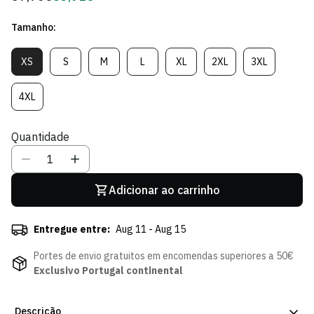
regular
de
Tamanho:
Sócio
XS
S
M
L
XL
2XL
3XL
Variante
Variante
Variante
Variante
Variante
Variante
Variante
Esgotada
Esgotada
Esgotada
Esgotada
Esgotada
Esgotada
Esgotada
Ou
Ou
Ou
Ou
Ou
Ou
Ou
4XL
Variante
Indisponível
Indisponível
Indisponível
Indisponível
Indisponível
Indisponível
Indisponível
Esgotada
Ou
Quantidade
Indisponível
Adicionar ao carrinho
Entregue entre:
Aug 11 - Aug 15
Portes de envio gratuitos em encomendas superiores a 50€
Exclusivo Portugal continental
Descrição