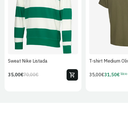
S
M
L
XL
2XL
S
M
L
Sweat Nike Listada
T-shirt Medium Oli
Sócio
35,00€
70,00€
Preço
35,00€
31,50€
Preço
Preço
Preço
regular
regular
de
de
venda
Sócio