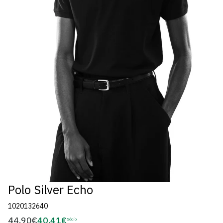
Polo Silver Echo
1020132640
44,90€
40,41€
Preço
Sócio
Preço