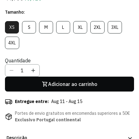
regular
de
Tamanho:
Sócio
XS
S
M
L
XL
2XL
3XL
Variante
Variante
Variante
Variante
Variante
Variante
Variante
Esgotada
Esgotada
Esgotada
Esgotada
Esgotada
Esgotada
Esgotada
Ou
Ou
Ou
Ou
Ou
Ou
Ou
4XL
Variante
Indisponível
Indisponível
Indisponível
Indisponível
Indisponível
Indisponível
Indisponível
Esgotada
Ou
Quantidade
Indisponível
Adicionar ao carrinho
Entregue entre:
Aug 11 - Aug 15
Portes de envio gratuitos em encomendas superiores a 50€
Exclusivo Portugal continental
Descrição