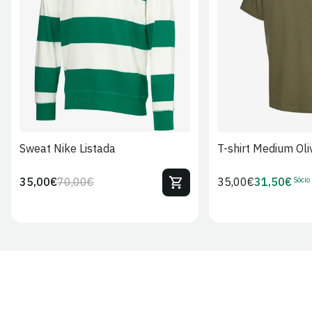
S
M
L
XL
2XL
S
M
L
Sweat Nike Listada
T-shirt Medium Oli
Sócio
35,00€
70,00€
Preço
35,00€
31,50€
Preço
Preço
Preço
regular
regular
de
de
venda
Sócio