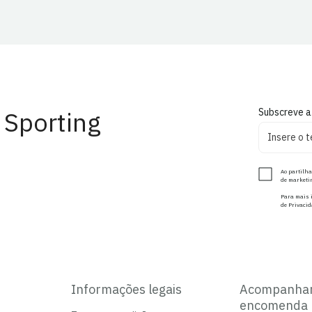
 Sporting
Subscreve a
Ao partilha
de marketin
Para mais i
de Privacid
Informações legais
Acompanha
encomenda