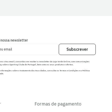
 nossa newsletter
Subscrever
res o teu email, concordas em receber a newsletter da Loja Verde Online, com comunicações
g sobre o Sporting Clube de Portugal, bem como os seus produtos e ofertas.
nformações sobre o tratamento dos teus dados, consulta os Termos e Condições e a Política
ade.
r
Formas de pagamento