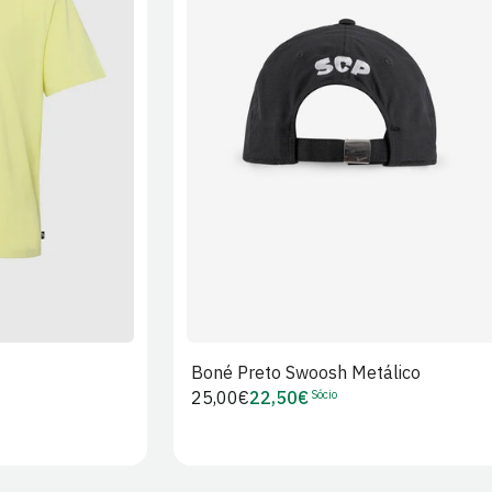
XL
2XL
S/M
M/L
L/XL
Boné Preto Swoosh Metálico
Sócio
Preço
25,00€
22,50€
Preço
regular
de
Sócio