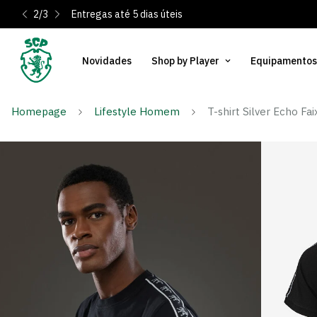
2
/
3
Entregas até 5 dias úteis
Novidades
Shop by Player
Equipamentos
Homepage
Lifestyle Homem
T-shirt Silver Echo Fa