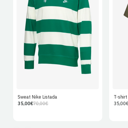
S
M
L
XL
2XL
Sweat Nike Listada
T-shir
35,00€
70,00€
Preço
35,00
Preço
Preço
regula
regular
de
venda