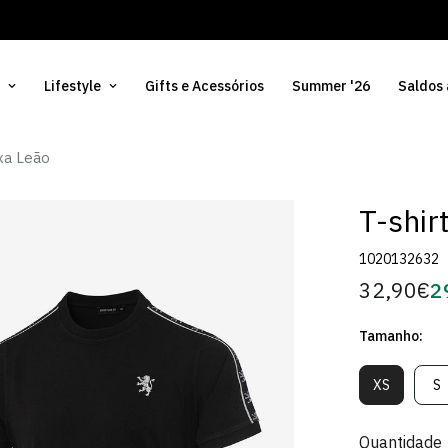
Lifestyle
Gifts e Acessórios
Summer '26
Saldos
ixa Leão
T-shir
1020132632
32,90€
2
Preço
Pr
regular
d
Tamanho:
Só
XS
S
Variante
V
Esgotada
E
Ou
O
Quantidade
Indisponív
In