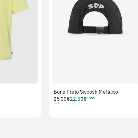
XL
2XL
S/M
M/L
L/XL
Boné Preto Swoosh Metálico
Sócio
Preço
25,00€
22,50€
Preço
regular
de
Sócio