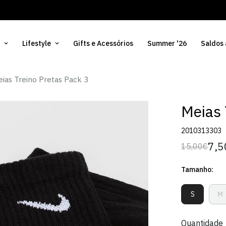
Lifestyle
Gifts e Acessórios
Summer '26
Saldos
ias Treino Pretas Pack 3
Meias 
2010313303
7,5
15,00€
Preço
Preço
regular
de
Tamanho:
venda
S
M
Variante
V
Esgotada
E
Ou
O
Quantidade
Indisponív
I