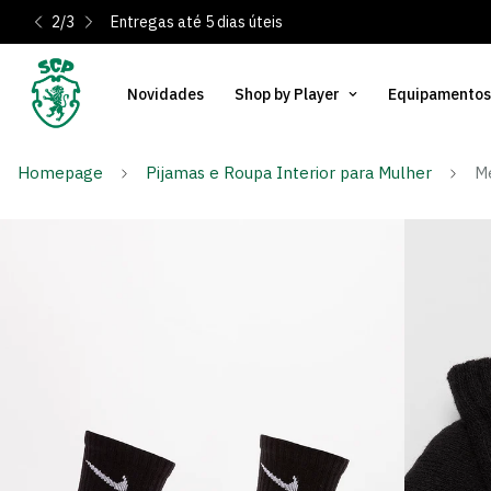
2
/
3
Entregas até 5 dias úteis
Novidades
Shop by Player
Equipamentos
Homepage
Pijamas e Roupa Interior para Mulher
Me