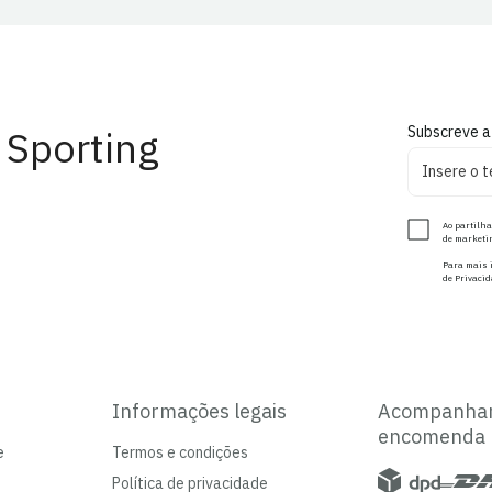
 Sporting
Subscreve a
Ao partilha
de marketin
Para mais i
de Privacid
Informações legais
Acompanha
encomenda
e
Termos e condições
Política de privacidade