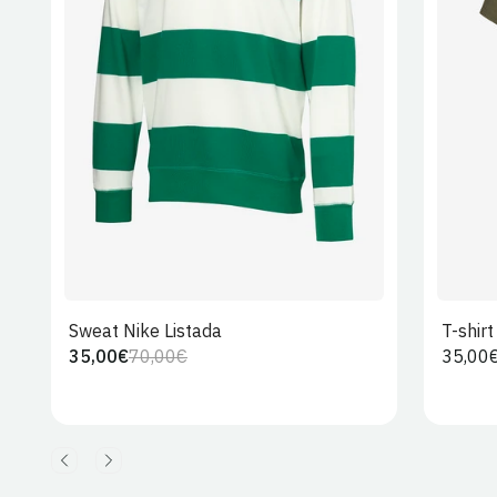
S
M
L
XL
2XL
Sweat Nike Listada
T-shir
35,00€
70,00€
Preço
35,00
Preço
Preço
regula
regular
de
venda