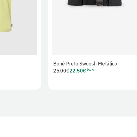
Boné Preto Swoosh Metálico
Sócio
Preço
25,00€
22,50€
Preço
regular
de
Sócio