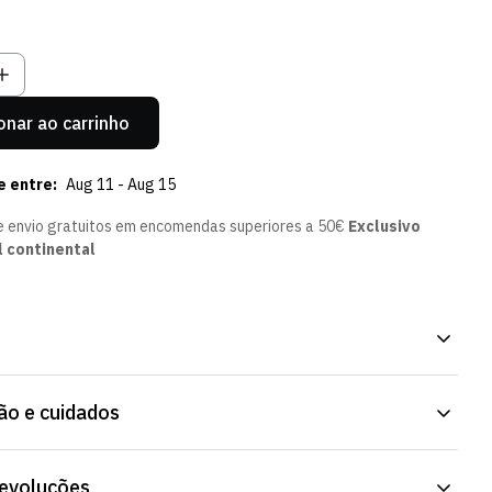
a
Esgotada
Esgotada
Ou
Ou
vel
Indisponível
Indisponível
onar ao carrinho
e entre:
Aug 11 - Aug 15
e envio gratuitos em encomendas superiores a 50€
Exclusivo
l continental
lo Pretas - Pack de 3. Um pormenor simples para o dia a dia.
o e cuidados
stente, para uso frequente. Disponível na Loja Verde Online.
devoluções