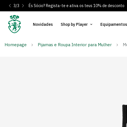
3
/
3
És Sócio? Regista-te e ativa os teus 10% de desconto
Novidades
Shop by Player
Equipamentos
Homepage
Pijamas e Roupa Interior para Mulher
Me