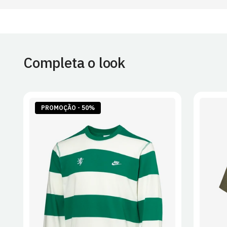
Completa o look
PROMOÇÃO - 50%
S
M
L
XL
2XL