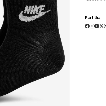
Envios
Partilha
Prazo estima
O valor dos p
Devoluções
30 dias após
Artigos pers
Para mais in
Devoluções
.