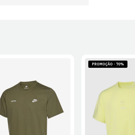
PROMOÇÃO - 70%
S
M
L
XL
2XL
S
M
L