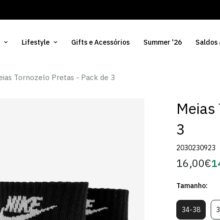
Lifestyle
Gifts e Acessórios
Summer '26
Saldos
ias Tornozelo Pretas - Pack de 3
Meias 
3
2030230923
16,00€
1
Preço
Pr
regular
d
Tamanho:
Só
34-38
3
Variante