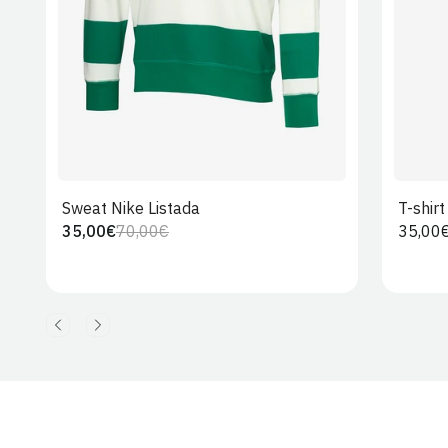
Sweat Nike Listada
T-shir
35,00€
70,00€
Preço
35,00
Preço
Preço
regula
regular
de
venda