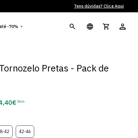
Tens dúvidas? Clica Aqui
Po
 até -70%
Tornozelo Pretas - Pack de
4,40€
Sócio
eço
e
cio
8-42
42-46
Variante
Variante