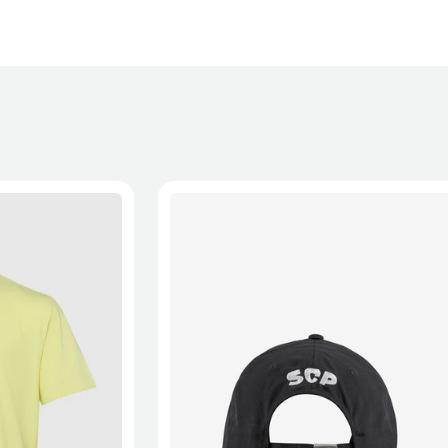
XL
2XL
S/M
M/L
L/XL