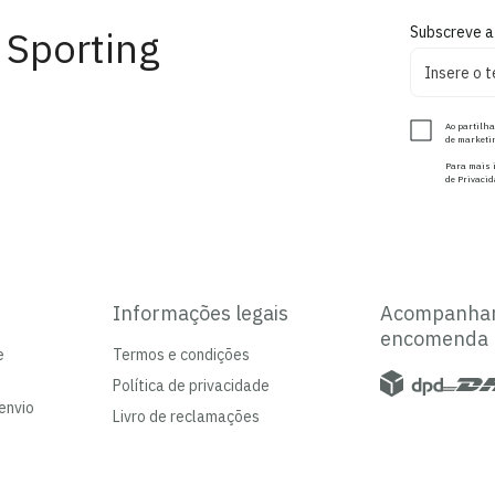
 Sporting
Subscreve a
Ao partilha
de marketin
Para mais i
de Privacid
Informações legais
Acompanha
encomenda
e
Termos e condições
Política de privacidade
envio
Livro de reclamações