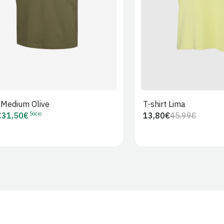
t Medium Olive
T-shirt Lima
Sócio
€
31,50€
13,80€
45,99€
Preço
Preço
Preço
r
de
regular
de
Sócio
venda