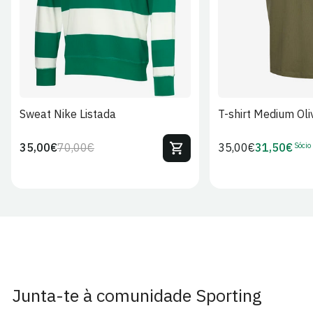
Sweat Nike Listada
T-shirt Medium Oli
Sócio
35,00€
70,00€
Preço
35,00€
31,50€
Preço
Preço
Preço
regular
regular
de
de
venda
Sócio
Junta-te à comunidade Sporting