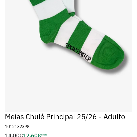
Meias Chulé Principal 25/26 - Adulto
1012132398
14,00€
12,60€
Preço
Sócio
Preço