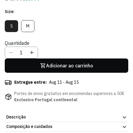
regular
de
Size:
Sócio
S
M
Variante
Variante
Esgotada
Esgotada
Ou
Ou
Quantidade
Indisponível
Indisponível
Adicionar ao carrinho
Entregue entre:
Aug 11 - Aug 15
Portes de envio gratuitos em encomendas superiores a 50€
Exclusivo Portugal continental
Descrição
Composição e cuidados
As Meias Chulé Principal do Sporting CP são a escolha perfeita