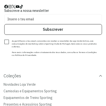
Subscreve a nossa newsletter
Subscrever
Ao partilhares o teu email, concordas em receber a newsletter da Loja Verde Online, com
comunicações de marketing sobre o Sporting Clube de Portugal, bem como os seus produtos
e ofertas.
Para mais informações sobre o tratamento dos teus dados, consulta os Termos e Condições
e a Política de Privacidade.
Coleções
Novidades Loja Verde
Camisolas e Equipamentos Sporting
Equipamentos de Treino Sporting
Presentes e Acessórios Sporting