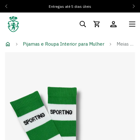
Entregas até 5 dias úteis
Pijamas e Roupa Interior para Mulher
Meias Chulé Principal 25/26 - Adulto