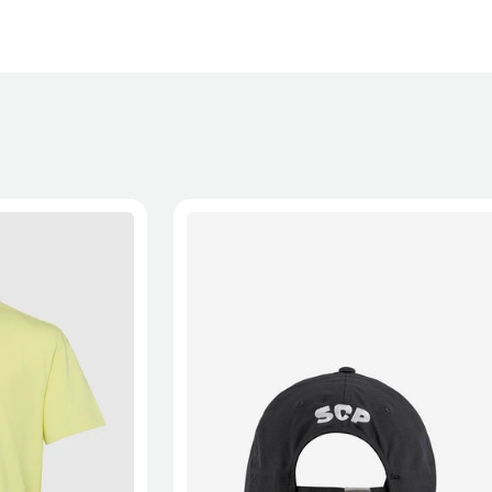
XL
2XL
S/M
M/L
L/XL