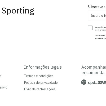
 Sporting
Subscreve a
Ao partilha
de marketin
Para mais i
de Privacid
Informações legais
Acompanha
encomenda
e
Termos e condições
Política de privacidade
envio
Livro de reclamações