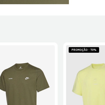
PROMOÇÃO - 70%
S
M
L
XL
2XL
S
M
L