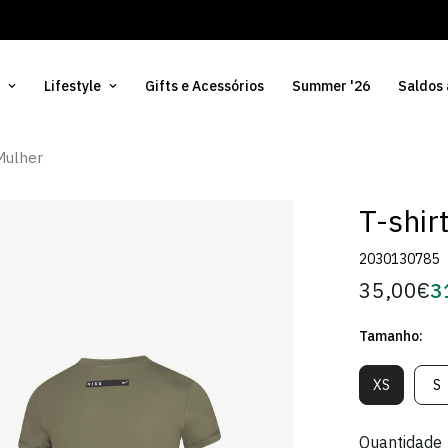
Lifestyle
Gifts e Acessórios
Summer '26
Saldos
 Mulher
T-shir
2030130785
35,00€
3
Preço
Pr
regular
d
Tamanho:
Só
XS
S
Variante
V
Esgotada
E
Ou
O
Quantidade
Indisponív
In