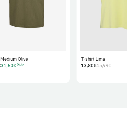
t Medium Olive
T-shirt Lima
Sócio
€
31,50€
13,80€
45,99€
Preço
Preço
Preço
r
de
regular
de
Sócio
venda