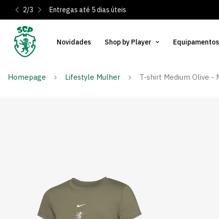
2
/
3
Entregas até 5 dias úteis
Novidades
Shop by Player
Equipamentos
Homepage
Lifestyle Mulher
T-shirt Medium Olive -