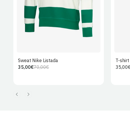
Sweat Nike Listada
T-shir
35,00€
70,00€
Preço
35,00
Preço
Preço
regula
regular
de
venda