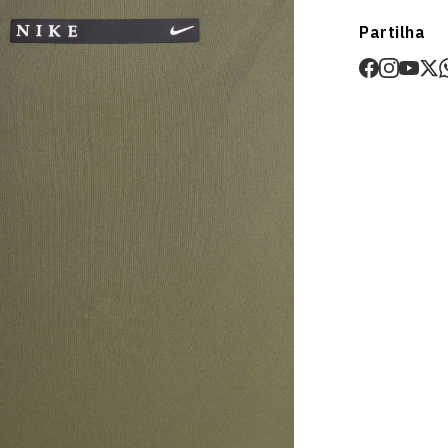
Envios
Partilha
Prazo estima
O valor dos p
Devoluções
30 dias após
Artigos pers
Para mais in
Devoluções
.