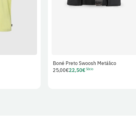
Boné Preto Swoosh Metálico
Sócio
Preço
25,00€
22,50€
Preço
regular
de
Sócio