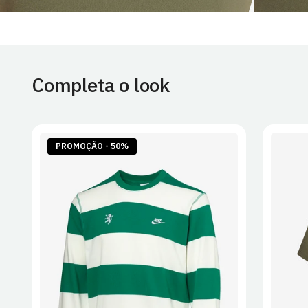
Completa o look
PROMOÇÃO - 50%
S
M
L
XL
2XL