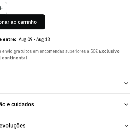
onar ao carrinho
e entre:
Aug 09 - Aug 13
e envio gratuitos em encomendas superiores a 50€
Exclusivo
l continental
m Olive - Mulher. Uma peça fácil de usar, dentro ou fora de casa.
o e cuidados
binar com o resto do guarda-roupa. Consulta os tamanhos
 ficha do artigo.
devoluções