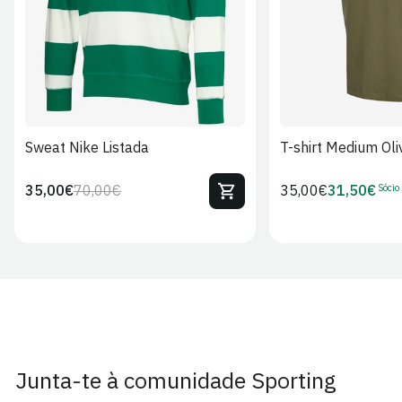
Sweat Nike Listada
T-shirt Medium Oli
Sócio
35,00€
70,00€
Preço
35,00€
31,50€
Preço
Preço
Preço
regular
regular
de
de
venda
Sócio
Junta-te à comunidade Sporting