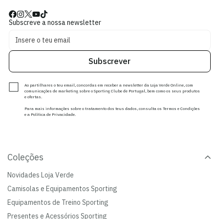
Subscreve a nossa newsletter
Subscrever
Ao partilhares o teu email, concordas em receber a newsletter da Loja Verde Online, com
comunicações de marketing sobre o Sporting Clube de Portugal, bem como os seus produtos
e ofertas.
Para mais informações sobre o tratamento dos teus dados, consulta os Termos e Condições
e a Política de Privacidade.
Coleções
Novidades Loja Verde
Camisolas e Equipamentos Sporting
Equipamentos de Treino Sporting
Presentes e Acessórios Sporting