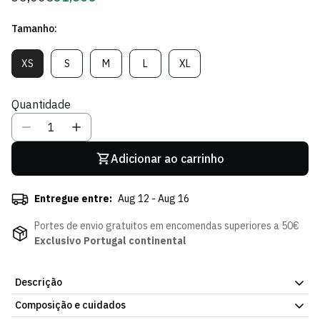
regular
de
Tamanho:
Sócio
XS
S
M
L
XL
Variante
Variante
Variante
Variante
Variante
Esgotada
Esgotada
Esgotada
Esgotada
Esgotada
Ou
Ou
Ou
Ou
Ou
Quantidade
Indisponível
Indisponível
Indisponível
Indisponível
Indisponível
Adicionar ao carrinho
Entregue entre:
Aug 12 - Aug 16
Portes de envio gratuitos em encomendas superiores a 50€
Exclusivo Portugal continental
Descrição
Composição e cuidados
T-shirt Crop Black Green - Mulher. Peça simples, pensada para o