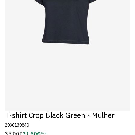
T-shirt Crop Black Green - Mulher
2030130840
35,00€
31,50€
Preço
Sócio
Preço