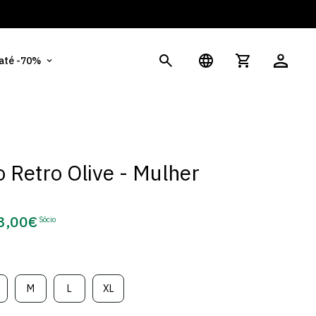
És
 até -70%
 Retro Olive - Mulher
3,00€
Sócio
eço
e
cio
M
L
XL
ariante
Variante
Variante
Variante
sgotada
Esgotada
Esgotada
Esgotada