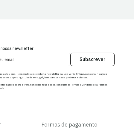
 nossa newsletter
Subscrever
res o teu email, concordas em receber a newsletter da Loja Verde Online, com comunicações
g sobre o Sporting Clube de Portugal, bem como os seus produtos e ofertas.
nformações sobre o tratamento dos teus dados, consulta os Termos e Condições e a Política
ade.
r
Formas de pagamento