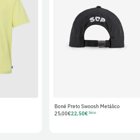
XL
2XL
S/M
M/L
L/XL
Boné Preto Swoosh Metálico
Sócio
Preço
25,00€
22,50€
Preço
regular
de
Sócio