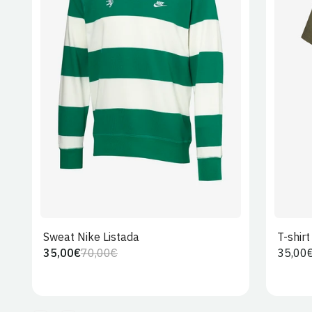
S
M
L
XL
2XL
Sweat Nike Listada
T-shir
35,00€
70,00€
Preço
35,00
Preço
Preço
regula
regular
de
venda