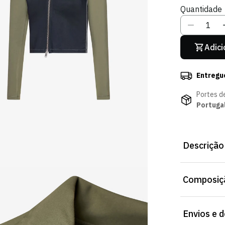
Ou
O
Quantidade
Indisponív
In
Adici
Entregu
Portes d
Portuga
Descrição
O Casaco Ret
Composiçã
a dia, combi
resistente e 
liberdade de
Envios e 
Ideal para q