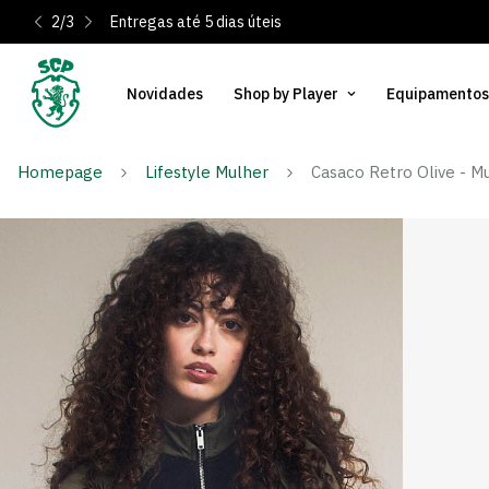
2
/
3
Entregas até 5 dias úteis
Novidades
Shop by Player
Equipamentos
Homepage
Lifestyle Mulher
Casaco Retro Olive - M