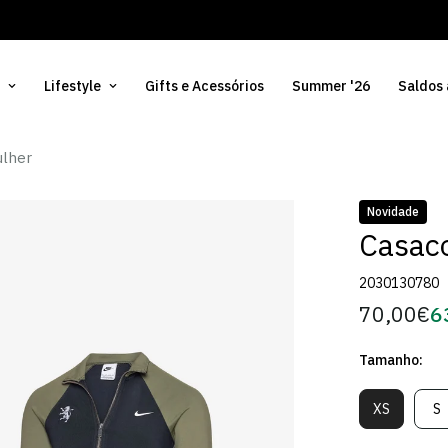
Lifestyle
Gifts e Acessórios
Summer '26
Saldos
ulher
Novidade
Casaco
2030130780
70,00€
6
Preço
Pr
regular
d
Tamanho:
Só
XS
S
Variante
V
Esgotada
E