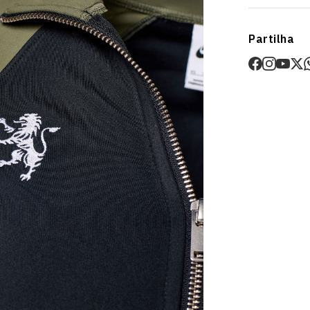
urbanos, tor
Envios
Garante o teu
Partilha
Prazo estima
O valor dos p
Devoluções
30 dias após
Artigos pers
Para mais in
Devoluções
.