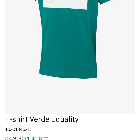
T-shirt Verde Equality
1020134521
34,90€
31,41€
Preço
Sócio
Preço