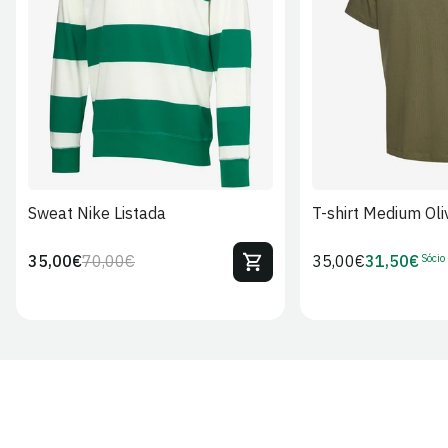
S
M
L
XL
2XL
S
M
L
Sweat Nike Listada
T-shirt Medium Oli
Sócio
35,00€
70,00€
Preço
35,00€
31,50€
Preço
Preço
Preço
regular
regular
de
de
venda
Sócio