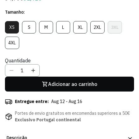
regular
de
Tamanho:
Sócio
XS
S
M
L
XL
2XL
3XL
Variante
Variante
Variante
Variante
Variante
Variante
Variante
Esgotada
Esgotada
Esgotada
Esgotada
Esgotada
Esgotada
Esgotada
Ou
Ou
Ou
Ou
Ou
Ou
Ou
4XL
Variante
Indisponível
Indisponível
Indisponível
Indisponível
Indisponível
Indisponível
Indisponíve
Esgotada
Ou
Quantidade
Indisponível
Adicionar ao carrinho
Entregue entre:
Aug 12 - Aug 16
Portes de envio gratuitos em encomendas superiores a 50€
Exclusivo Portugal continental
Descrição