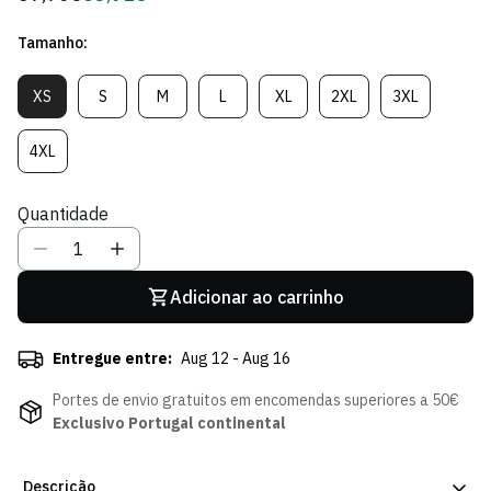
regular
de
Tamanho:
Sócio
XS
S
M
L
XL
2XL
3XL
Variante
Variante
Variante
Variante
Variante
Variante
Variante
Esgotada
Esgotada
Esgotada
Esgotada
Esgotada
Esgotada
Esgotada
Ou
Ou
Ou
Ou
Ou
Ou
Ou
4XL
Variante
Indisponível
Indisponível
Indisponível
Indisponível
Indisponível
Indisponível
Indisponível
Esgotada
Ou
Quantidade
Indisponível
Adicionar ao carrinho
Entregue entre:
Aug 12 - Aug 16
Portes de envio gratuitos em encomendas superiores a 50€
Exclusivo Portugal continental
Descrição