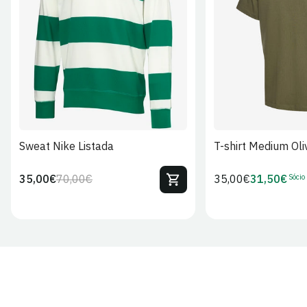
S
M
L
XL
2XL
S
M
L
Sweat Nike Listada
T-shirt Medium Oli
Sócio
35,00€
70,00€
Preço
35,00€
31,50€
Preço
Preço
Preço
regular
regular
de
de
venda
Sócio