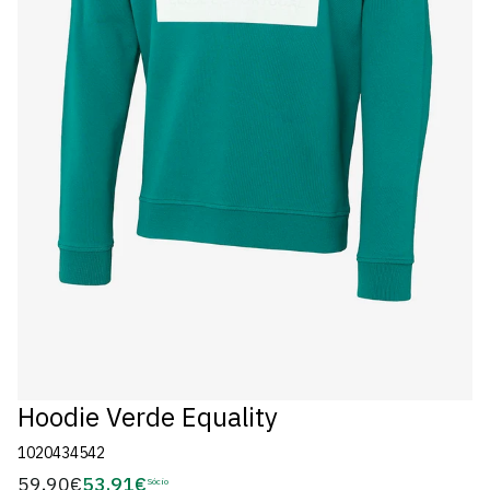
Hoodie Verde Equality
1020434542
59,90€
53,91€
Preço
Sócio
Preço