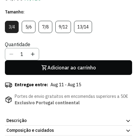
regular
de
Tamanho:
Sócio
3/4
5/6
7/8
9/12
13/14
Variante
Variante
Variante
Variante
Variante
Esgotada
Esgotada
Esgotada
Esgotada
Esgotada
Ou
Ou
Ou
Ou
Ou
Quantidade
Indisponível
Indisponível
Indisponível
Indisponível
Indisponível
Adicionar ao carrinho
Entregue entre:
Aug 11 - Aug 15
Portes de envio gratuitos em encomendas superiores a 50€
Exclusivo Portugal continental
Descrição
Composição e cuidados
O Hoodie Verde Equality de Criança do Sporting CP representa