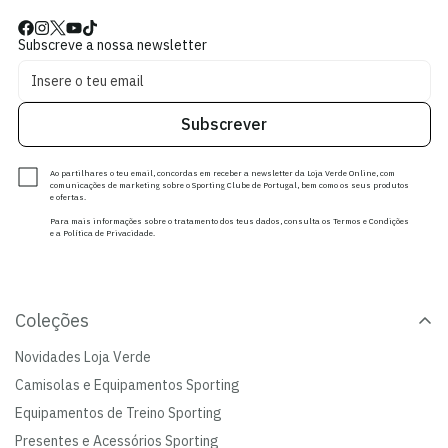
Subscreve a nossa newsletter
Subscrever
Ao partilhares o teu email, concordas em receber a newsletter da Loja Verde Online, com
comunicações de marketing sobre o Sporting Clube de Portugal, bem como os seus produtos
e ofertas.
Para mais informações sobre o tratamento dos teus dados, consulta os Termos e Condições
e a Política de Privacidade.
Coleções
Novidades Loja Verde
Camisolas e Equipamentos Sporting
Equipamentos de Treino Sporting
Presentes e Acessórios Sporting