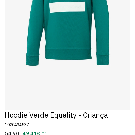
Hoodie Verde Equality - Criança
1020434537
54,90€
49,41€
Preço
Sócio
Preço