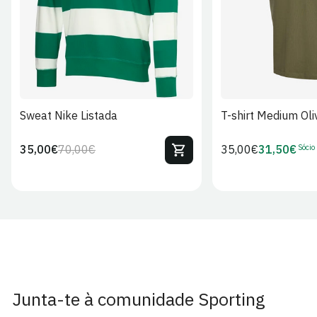
Sweat Nike Listada
T-shirt Medium Oli
Sócio
35,00€
70,00€
Preço
35,00€
31,50€
Preço
Preço
Preço
regular
regular
de
de
venda
Sócio
Junta-te à comunidade Sporting