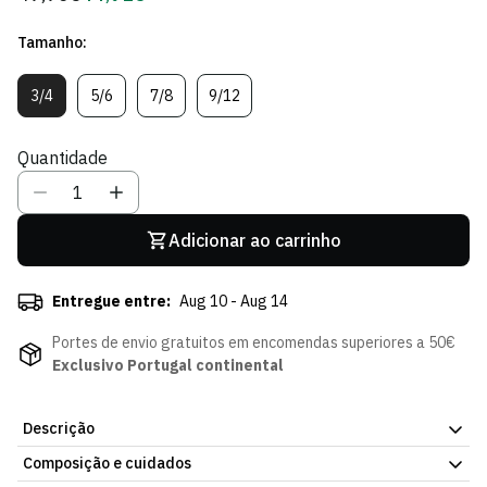
regular
de
Tamanho:
Sócio
3/4
5/6
7/8
9/12
Variante
Variante
Variante
Variante
Esgotada
Esgotada
Esgotada
Esgotada
Ou
Ou
Ou
Ou
Quantidade
Indisponível
Indisponível
Indisponível
Indisponível
Adicionar ao carrinho
Entregue entre:
Aug 10 - Aug 14
Portes de envio gratuitos em encomendas superiores a 50€
Exclusivo Portugal continental
Descrição
Composição e cuidados
Hoodie Branco Jubas - Criança. Pensado para o frio, sem abdicar