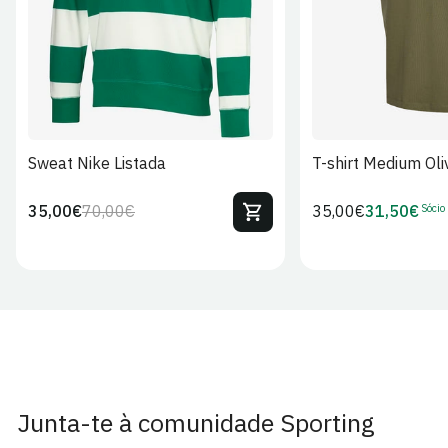
Sweat Nike Listada
T-shirt Medium Oli
Sócio
35,00€
70,00€
Preço
35,00€
31,50€
Preço
Preço
Preço
regular
regular
de
de
venda
Sócio
Junta-te à comunidade Sporting