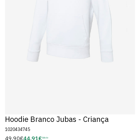
Hoodie Branco Jubas - Criança
1020434745
49,90€
44,91€
Preço
Sócio
Preço