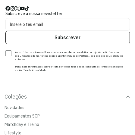
Subscreve a nossa newsletter
Subscrever
Ao partilhares o teu email, concordas em receber a newsletter da Loja Verde Online, com
comunicações de marketing sobre o Sporting Clube de Portugal, bem como os seus produtos
e ofertas.
Para mais informações sobre o tratamento dos teus dados, consulta os Termos e Condições
e a Política de Privacidade.
Coleções
Novidades
Equipamentos SCP
Matchday e Treino
Lifestyle