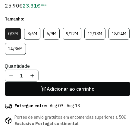
25,90€
23,31€
Preço
Sócio
Preço
regular
de
Tamanho:
Sócio
0/3M
3/6M
6/9M
9/12M
12/18M
18/24M
Variante
Variante
Variante
Variante
Variante
Variante
Esgotada
Esgotada
Esgotada
Esgotada
Esgotada
Esgotad
Ou
Ou
Ou
Ou
Ou
Ou
24/36M
Variante
Indisponível
Indisponível
Indisponível
Indisponível
Indisponível
Indispon
Esgotada
Ou
Quantidade
Indisponível
Adicionar ao carrinho
Entregue entre:
Aug 09 - Aug 13
Portes de envio gratuitos em encomendas superiores a 50€
Exclusivo Portugal continental