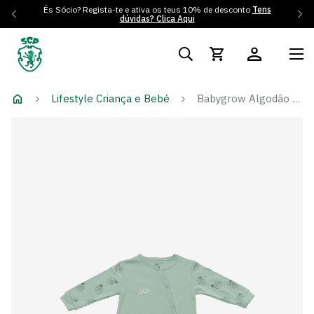
És Sócio? Regista-te e ativa os teus 10% de desconto
Tens
dúvidas? Clica Aqui
Lifestyle Criança e Bebé
Babygrow Algodão Jubas