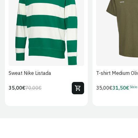
S
M
L
XL
2XL
S
M
L
Sweat Nike Listada
T-shirt Medium Oli
Sócio
35,00€
70,00€
Preço
35,00€
31,50€
Preço
Preço
Preço
regular
regular
de
de
venda
Sócio