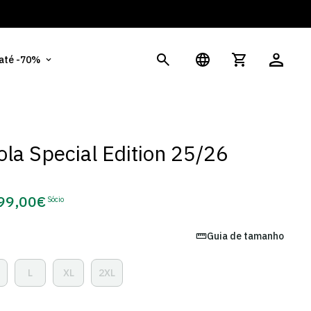
És
 até -70%
la Special Edition 25/26
99,00€
Sócio
Preço
de
Guia de tamanho
Sócio
L
XL
2XL
ariante
Variante
Variante
Variante
sgotada
Esgotada
Esgotada
Esgotada
u
Ou
Ou
Ou