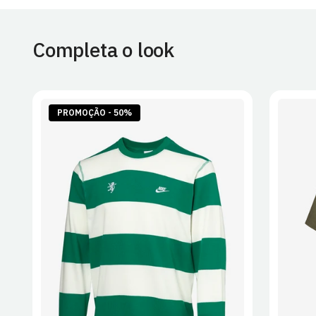
Completa o look
PROMOÇÃO - 50%
S
M
L
XL
2XL