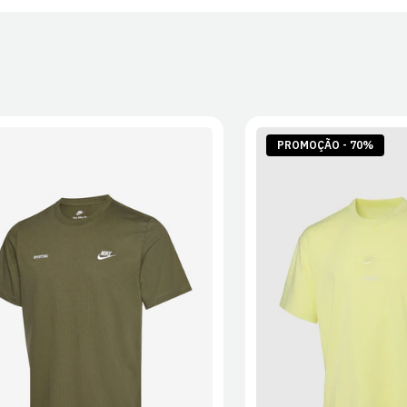
PROMOÇÃO - 70%
S
M
L
XL
2XL
S
M
L