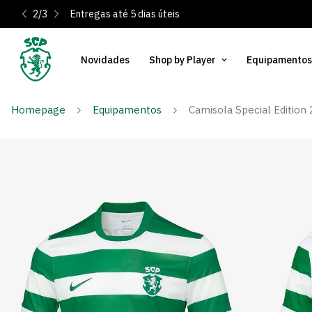
2
/
3
Entregas até 5 dias úteis
Novidades
Shop by Player
Equipamentos
Homepage
Equipamentos
Camisola Special Edition