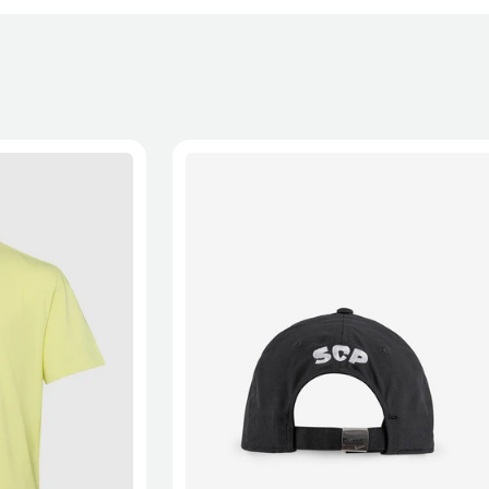
XL
2XL
S/M
M/L
L/XL