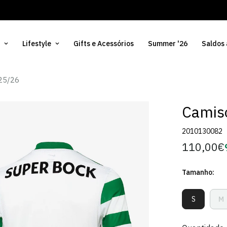
Lifestyle
Gifts e Acessórios
Summer '26
Saldos
 25/26
Camiso
2010130082
110,00€
Preço
regular
Tamanho:
S
M
Variante
V
Esgotada
E
Ou
O