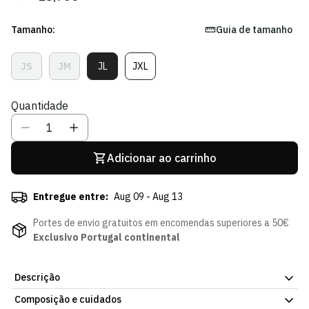
regular
de
venda
Tamanho:
Guia de tamanho
JS
JM
JL
JXL
Variante
Variante
Variante
Variante
Esgotada
Esgotada
Esgotada
Esgotada
Ou
Ou
Ou
Ou
Quantidade
Indisponível
Indisponível
Indisponível
Indisponível
Adicionar ao carrinho
Entregue entre:
Aug 09 - Aug 13
Portes de envio gratuitos em encomendas superiores a 50€
Exclusivo Portugal continental
Descrição
Composição e cuidados
Para os jovens atletas que treinam com seriedade. A Sweat de