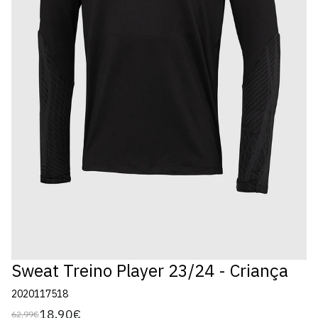
Sweat Treino Player 23/24 - Criança
2020117518
18,90€
62,99€
Preço
Preço