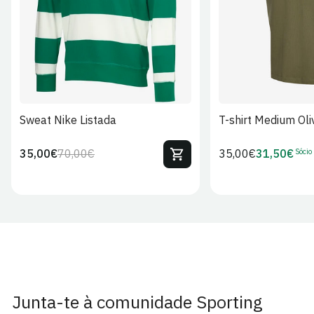
Sweat Nike Listada
T-shirt Medium Oli
Sócio
35,00€
70,00€
Preço
35,00€
31,50€
Preço
Preço
Preço
regular
regular
de
de
venda
Sócio
Junta-te à comunidade Sporting