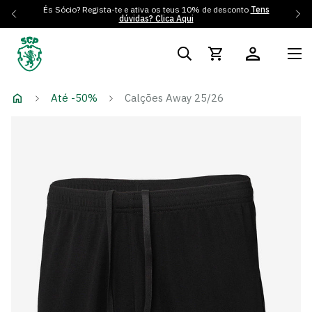
És Sócio? Regista-te e ativa os teus 10% de desconto
Tens
dúvidas? Clica Aqui
Até -50%
Calções Away 25/26