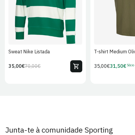
Sweat Nike Listada
T-shirt Medium Oli
Sócio
35,00€
70,00€
Preço
35,00€
31,50€
Preço
Preço
Preço
regular
regular
de
de
venda
Sócio
Junta-te à comunidade Sporting