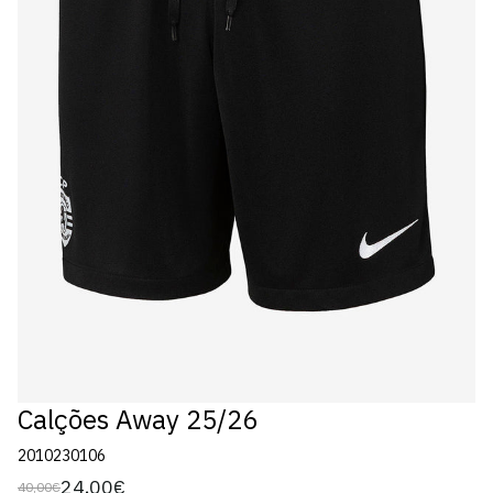
Calções Away 25/26
2010230106
24,00€
40,00€
Preço
Preço