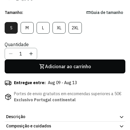
regular
de
venda
Tamanho:
Guia de tamanho
S
M
L
XL
2XL
Variante
Variante
Variante
Variante
Variante
Esgotada
Esgotada
Esgotada
Esgotada
Esgotada
Ou
Ou
Ou
Ou
Ou
Quantidade
Indisponível
Indisponível
Indisponível
Indisponível
Indisponível
Adicionar ao carrinho
Entregue entre:
Aug 09 - Aug 13
Portes de envio gratuitos em encomendas superiores a 50€
Exclusivo Portugal continental
Descrição
Composição e cuidados
Calções Away 25/26, peça oficial da Loja Verde Online. Tecido