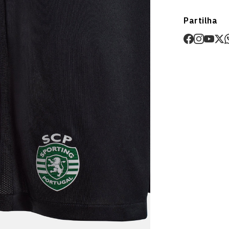
Envios
Partilha
Prazo estima
O valor dos p
Devoluções
30 dias após
Artigos pers
Para mais in
Devoluções
.