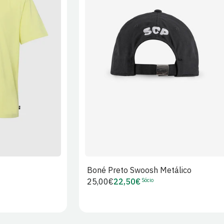
XL
2XL
S/M
M/L
L/XL
Boné Preto Swoosh Metálico
Sócio
Preço
25,00€
22,50€
Preço
regular
de
Sócio