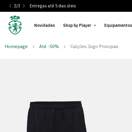
2
/
3
Entregas até 5 dias úteis
Novidades
Shop by Player
Equipamentos
Homepage
Até -50%
Calções Jogo Principais