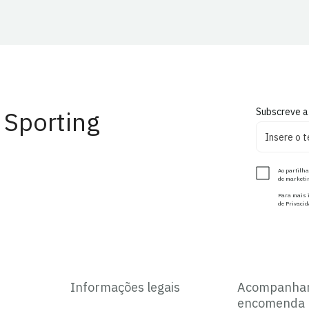
 Sporting
Subscreve a
Ao partilha
de marketin
Para mais i
de Privacid
Informações legais
Acompanha
encomenda