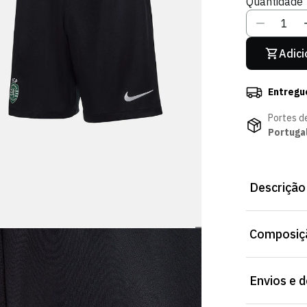
Quantidade
Indisponív
I
Adici
Entregu
Portes d
Portuga
Descrição
Porque cada
Composiçã
Principais c
de movimento
Sporting em 
Envios e 
Disponíveis n