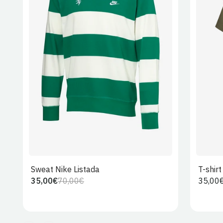
S
M
L
XL
2XL
Sweat Nike Listada
T-shir
35,00€
70,00€
Preço
35,00
Preço
Preço
regula
regular
de
venda