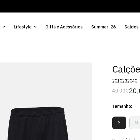
Lifestyle
Gifts e Acessórios
Summer '26
Saldos
Calçõe
2010232040
20,
40,00€
Preço
Preço
regular
de
Tamanho:
venda
S
M
Variante
V
Esgotada
E
Ou
O