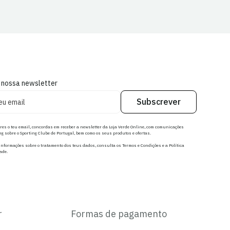
 nossa newsletter
Subscrever
res o teu email, concordas em receber a newsletter da Loja Verde Online, com comunicações
g sobre o Sporting Clube de Portugal, bem como os seus produtos e ofertas.
nformações sobre o tratamento dos teus dados, consulta os Termos e Condições e a Política
ade.
r
Formas de pagamento