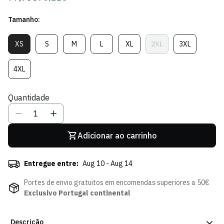
regular
de
Tamanho:
Sócio
XS
S
M
L
XL
2XL
3XL
Variante
Variante
Variante
Variante
Variante
Variante
Variante
Esgotada
Esgotada
Esgotada
Esgotada
Esgotada
Esgotada
Esgotada
Ou
Ou
Ou
Ou
Ou
Ou
Ou
4XL
Variante
Indisponível
Indisponível
Indisponível
Indisponível
Indisponível
Indisponível
Indisponível
Esgotada
Ou
Quantidade
Indisponível
Adicionar ao carrinho
Entregue entre:
Aug 10 - Aug 14
Portes de envio gratuitos em encomendas superiores a 50€
Exclusivo Portugal continental
Descrição