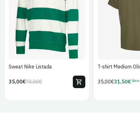
S
M
L
XL
2XL
S
M
L
Sweat Nike Listada
T-shirt Medium Oli
Sócio
35,00€
70,00€
Preço
35,00€
31,50€
Preço
Preço
Preço
regular
regular
de
de
venda
Sócio