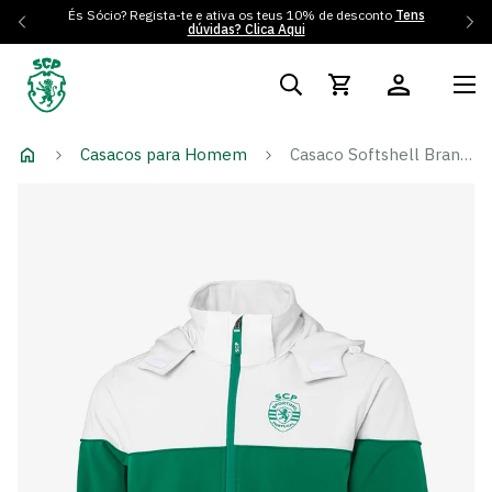
És Sócio? Regista-te e ativa os teus 10% de desconto
Tens
dúvidas? Clica Aqui
Casacos para Homem
Casaco Softshell Branco e Verde