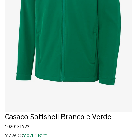
Casaco Softshell Branco e Verde
1020131722
77,90€
70,11€
Preço
Sócio
Preço