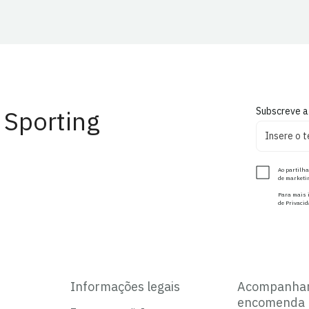
 Sporting
Subscreve a
Ao partilha
de marketin
Para mais i
de Privacid
Informações legais
Acompanha
encomenda