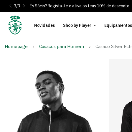
3
/
3
És Sócio? Regista-te e ativa os teus 10% de desconto
Novidades
Shop by Player
Equipamentos
Homepage
Casacos para Homem
Casaco Silver Ech