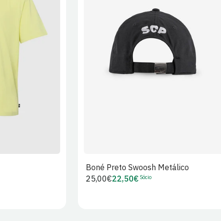
XL
2XL
S/M
M/L
L/XL
Boné Preto Swoosh Metálico
Sócio
Preço
25,00€
22,50€
Preço
regular
de
Sócio