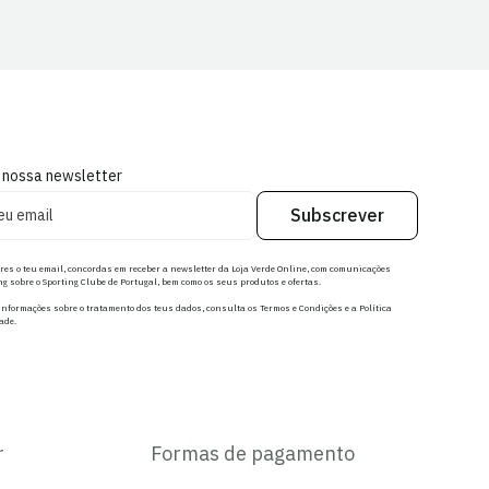
 nossa newsletter
Subscrever
res o teu email, concordas em receber a newsletter da Loja Verde Online, com comunicações
g sobre o Sporting Clube de Portugal, bem como os seus produtos e ofertas.
nformações sobre o tratamento dos teus dados, consulta os Termos e Condições e a Política
ade.
r
Formas de pagamento