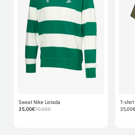
S
M
L
XL
2XL
Sweat Nike Listada
T-shir
35,00€
70,00€
Preço
35,00
Preço
Preço
regula
regular
de
venda