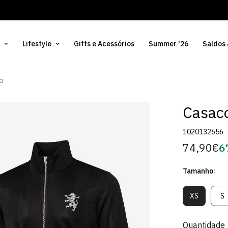
Lifestyle
Gifts e Acessórios
Summer '26
Saldos
o
Casaco
1020132656
74,90€
6
Preço
Pr
regular
d
Tamanho:
Só
XS
S
Variante
V
Esgotada
E
Ou
O
Quantidade
Indisponív
In