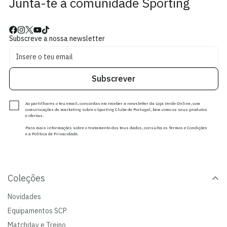
Junta-te à comunidade Sporting
Subscreve a nossa newsletter
Subscrever
Ao partilhares o teu email, concordas em receber a newsletter da Loja Verde Online, com
comunicações de marketing sobre o Sporting Clube de Portugal, bem como os seus produtos
e ofertas.
Para mais informações sobre o tratamento dos teus dados, consulta os Termos e Condições
e a Política de Privacidade.
Coleções
Novidades
Equipamentos SCP
Matchday e Treino