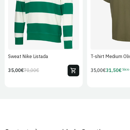
S
M
L
XL
2XL
S
M
L
Sweat Nike Listada
T-shirt Medium Oli
Sócio
35,00€
70,00€
Preço
35,00€
31,50€
Preço
Preço
Preço
regular
regular
de
de
venda
Sócio