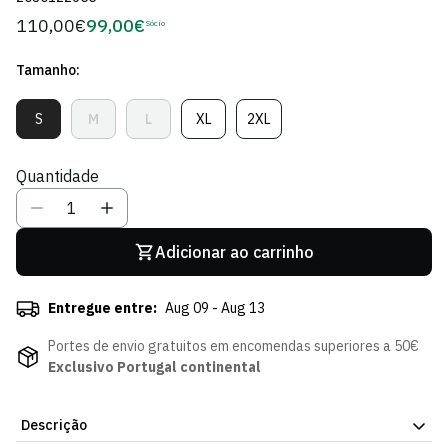
110,00€
99,00€
Preço
Sócio
Preço
regular
de
Tamanho:
Sócio
S
M
L
XL
2XL
Variante
Variante
Variante
Variante
Variante
Esgotada
Esgotada
Esgotada
Esgotada
Esgotada
Ou
Ou
Ou
Ou
Ou
Quantidade
Indisponível
Indisponível
Indisponível
Indisponível
Indisponível
Adicionar ao carrinho
Entregue entre:
Aug 09 - Aug 13
Portes de envio gratuitos em encomendas superiores a 50€
Exclusivo Portugal continental
Descrição