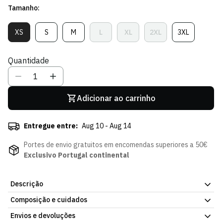
Tamanho:
Sócio
XS
S
M
L
XL
2XL
3XL
Variante
Variante
Variante
Variante
Variante
Variante
Variante
Esgotada
Esgotada
Esgotada
Esgotada
Esgotada
Esgotada
Esgotada
Ou
Ou
Ou
Ou
Ou
Ou
Ou
Quantidade
Indisponível
Indisponível
Indisponível
Indisponível
Indisponível
Indisponível
Indisponível
Adicionar ao carrinho
Entregue entre:
Aug 10 - Aug 14
Portes de envio gratuitos em encomendas superiores a 50€
Exclusivo Portugal continental
Descrição
Composição e cuidados
Representa o Sporting CP com a Camisa Otherwise Verde
Escura.
Com um design elegante, esta peça adapta-se a
Envios e devoluções
lavar à mão em água fria