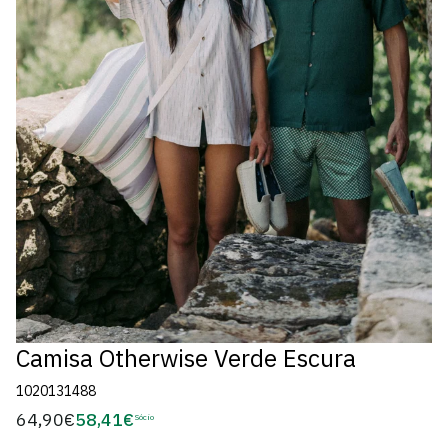
Camisa Otherwise Verde Escura
1020131488
64,90€
58,41€
Preço
Sócio
Preço
regular
de