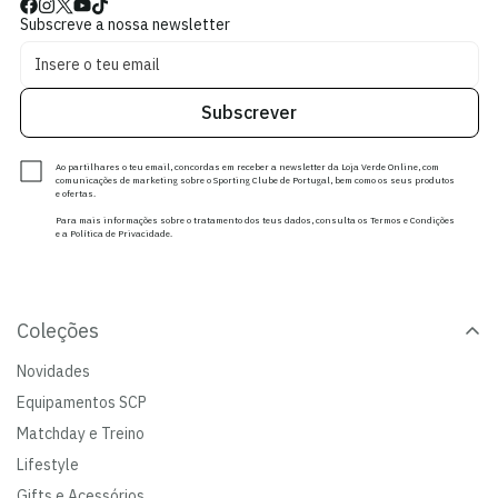
Subscreve a nossa newsletter
Subscrever
Ao partilhares o teu email, concordas em receber a newsletter da Loja Verde Online, com
comunicações de marketing sobre o Sporting Clube de Portugal, bem como os seus produtos
e ofertas.
Para mais informações sobre o tratamento dos teus dados, consulta os Termos e Condições
e a Política de Privacidade.
Coleções
Novidades
Equipamentos SCP
Matchday e Treino
Lifestyle
Gifts e Acessórios