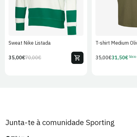
Sweat Nike Listada
T-shirt Medium Oli
Sócio
35,00€
70,00€
Preço
35,00€
31,50€
Preço
Preço
Preço
regular
regular
de
de
venda
Sócio
Junta-te à comunidade Sporting