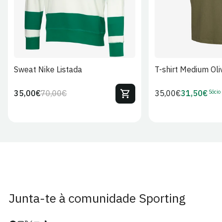
Sweat Nike Listada
T-shirt Medium Oli
Sócio
35,00€
70,00€
Preço
35,00€
31,50€
Preço
Preço
Preço
regular
regular
de
de
venda
Sócio
Junta-te à comunidade Sporting