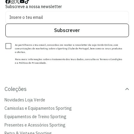
Subscreve a nossa newsletter
Subscrever
Ao partilhares o teu email, concordas em receber a newsletter da Loja Verde Online, com
comunicações de marketing sobre o Sporting Clube de Portugal, bem como os seus produtos
e ofertas.
Para mais informações sobre o tratamento dos teus dados, consulta os Termos e Condições
e a Política de Privacidade.
Coleções
Novidades Loja Verde
Camisolas e Equipamentos Sporting
Equipamentos de Treino Sporting
Presentes e Acessórios Sporting
Retro & Vintage Sporting