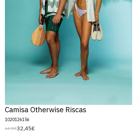
Camisa Otherwise Riscas
1020126156
32,45€
64,90€
Preço
Preço
regular
de