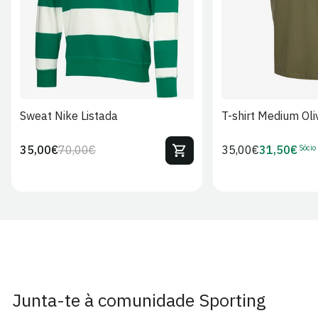
Sweat Nike Listada
T-shirt Medium Oli
Sócio
35,00€
70,00€
Preço
35,00€
31,50€
Preço
Preço
Preço
regular
regular
de
de
venda
Sócio
Junta-te à comunidade Sporting