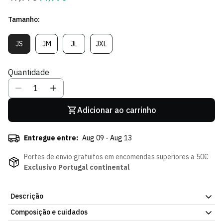
regular
de
Tamanho:
Sócio
JS
JM
JL
JXL
Variante
Variante
Variante
Variante
Esgotada
Esgotada
Esgotada
Esgotada
Ou
Ou
Ou
Ou
Quantidade
Indisponível
Indisponível
Indisponível
Indisponível
Adicionar ao carrinho
Entregue entre:
Aug 09 - Aug 13
Portes de envio gratuitos em encomendas superiores a 50€
Exclusivo Portugal continental
Descrição
Composição e cuidados
Calças Algodão Preto - Criança. Simples e prático para o dia a