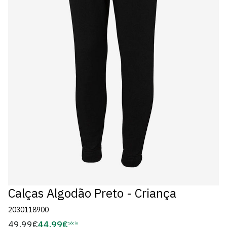
Calças Algodão Preto - Criança
2030118900
49,99€
44,99€
Preço
Sócio
Preço