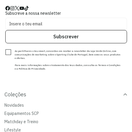
Subscreve a nossa newsletter
Subscrever
Ao partilhares o teu email, concordas em receber a newsletter da Loja Verde Online, com
comunicações de marketing sobre o Sporting Clube de Portugal, bem como os seus produtos
e ofertas.
Para mais informações sobre o tratamento dos teus dados, consulta os Termos e Condições
e a Política de Privacidade.
Coleções
Novidades
Equipamentos SCP
Matchday e Treino
Lifestyle