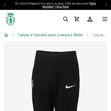
És Sócio? Regista-te e ativa os teus 10% de desconto
Tens
dúvidas? Clica Aqui
Calças e Calções para Criança e Bebé
Calças Algodão Preto - Criança