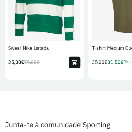
Sweat Nike Listada
T-shirt Medium Oli
Sócio
35,00€
70,00€
Preço
35,00€
31,50€
Preço
Preço
Preço
regular
regular
de
de
venda
Sócio
Junta-te à comunidade Sporting