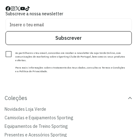
Subscreve a nossa newsletter
Subscrever
Ao partilhares o teu email, concordas em receber a newsletter da Loja Verde Online, com
comunicações de marketing sobre o Sporting Clube de Portugal, bem como os seus produtos
e ofertas.
Para mais informações sobre o tratamento dos teus dados, consulta os Termos e Condições
e a Política de Privacidade.
Coleções
Novidades Loja Verde
Camisolas e Equipamentos Sporting
Equipamentos de Treino Sporting
Presentes e Acessórios Sporting