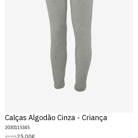
Calças Algodão Cinza - Criança
2030115345
25,00€
49,99€
Preço
Preço