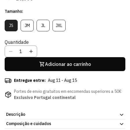
regular
de
Tamanho:
venda
JS
JM
JL
JXL
Variante
Variante
Variante
Variante
Esgotada
Esgotada
Esgotada
Esgotada
Ou
Ou
Ou
Ou
Quantidade
Indisponível
Indisponível
Indisponível
Indisponível
Adicionar ao carrinho
Entregue entre:
Aug 11 - Aug 15
Portes de envio gratuitos em encomendas superiores a 50€
Exclusivo Portugal continental
Descrição
Composição e cuidados
Calças Algodão Cinza - Criança, para treino ou para uso diário.