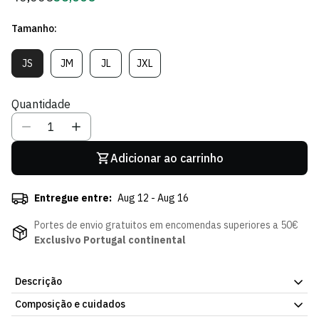
regular
de
Tamanho:
Sócio
JS
JM
JL
JXL
Variante
Variante
Variante
Variante
Esgotada
Esgotada
Esgotada
Esgotada
Ou
Ou
Ou
Ou
Quantidade
Indisponível
Indisponível
Indisponível
Indisponível
Adicionar ao carrinho
Entregue entre:
Aug 12 - Aug 16
Portes de envio gratuitos em encomendas superiores a 50€
Exclusivo Portugal continental
Descrição
Composição e cuidados
A Bermuda Steam Criança é uma peça confortável e prática para