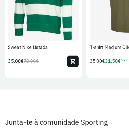
Sweat Nike Listada
T-shirt Medium Oli
Sócio
35,00€
70,00€
Preço
35,00€
31,50€
Preço
Preço
Preço
regular
regular
de
de
venda
Sócio
Junta-te à comunidade Sporting