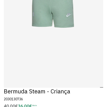
Bermuda Steam - Criança
2030130736
40,00€
36,00€
Preço
Sócio
Preço