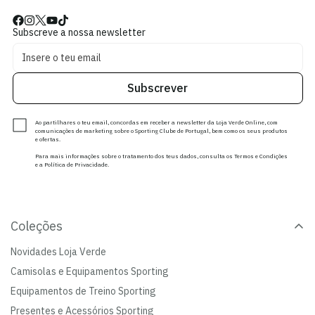
Subscreve a nossa newsletter
Subscrever
Ao partilhares o teu email, concordas em receber a newsletter da Loja Verde Online, com
comunicações de marketing sobre o Sporting Clube de Portugal, bem como os seus produtos
e ofertas.
Para mais informações sobre o tratamento dos teus dados, consulta os Termos e Condições
e a Política de Privacidade.
Coleções
Novidades Loja Verde
Camisolas e Equipamentos Sporting
Equipamentos de Treino Sporting
Presentes e Acessórios Sporting