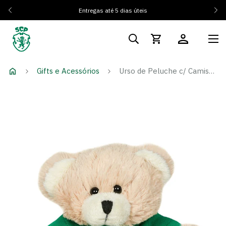
Entregas até 5 dias úteis
Gifts e Acessórios
Urso de Peluche c/ Camisola SCP Pequeno