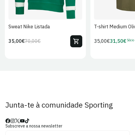
Sweat Nike Listada
T-shirt Medium Oli
Sócio
35,00€
70,00€
Preço
35,00€
31,50€
Preço
Preço
Preço
regular
regular
de
de
venda
Sócio
Junta-te à comunidade Sporting
Subscreve a nossa newsletter