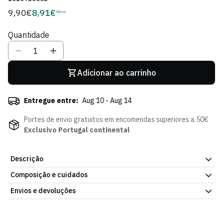
9,90€
8,91€
Preço
Sócio
Preço
regular
de
Quantidade
Sócio
Adicionar ao carrinho
Entregue entre:
Aug 10 - Aug 14
Portes de envio gratuitos em encomendas superiores a 50€
Exclusivo Portugal continental
Descrição
Composição e cuidados
Urso de Peluche c/ Camisola SCP Pequeno, com o emblema do
Sporting Clube de Portugal. Peça pensada para os mais novos.
Envios e devoluções
Já disponível na Loja Verde Online.
Envios