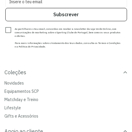
Subscrever
Ao partilhares o teu email, concordas em receber a newsletter da Loja Verde Online, com
comunicações de marketing sobre o Sporting Clube de Portugal, bem como os seus produtos
e ofertas.
Para mais informações sobre o tratamento dos teus dados, consulta os Termos e Condições
e a Política de Privacidade.
Coleções
Novidades
Equipamentos SCP
Matchday e Treino
Lifestyle
Gifts e Acessórios
Apoio ao cliente