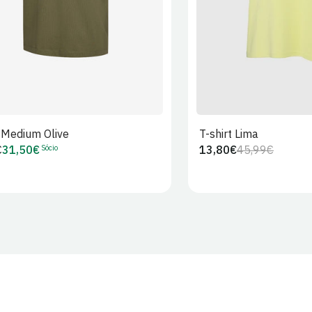
t Medium Olive
T-shirt Lima
Sócio
€
31,50€
13,80€
45,99€
Preço
Preço
Preço
r
de
regular
de
Sócio
venda