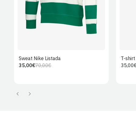
Sweat Nike Listada
T-shir
35,00€
70,00€
Preço
35,00
Preço
Preço
regula
regular
de
venda