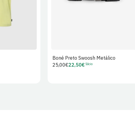
Boné Preto Swoosh Metálico
Sócio
Preço
25,00€
22,50€
Preço
regular
de
Sócio