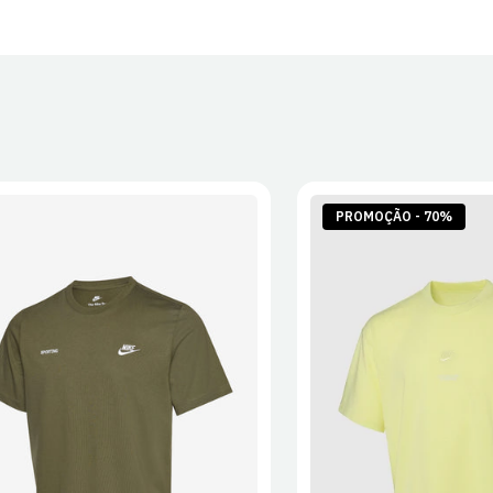
30 dias após
Artigos pers
Para mais in
Devoluções
.
PROMOÇÃO - 70%
S
M
L
XL
2XL
S
M
L