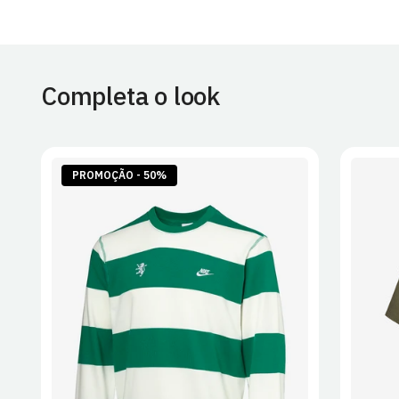
Completa o look
PROMOÇÃO - 50%
S
M
L
XL
2XL