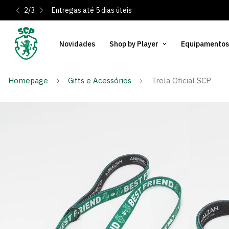
2
/
3
Entregas até 5 dias úteis
Novidades
Shop by Player
Equipamentos
Homepage
Gifts e Acessórios
Trela Oficial SCP