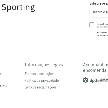
 Sporting
Subscreve a
Ao partilha
de marketin
Para mais i
de Privacid
Informações legais
Acompanha
encomenda
e
Termos e condições
Política de privacidade
envio
Livro de reclamações