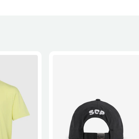
 a recepção da encomenda - aplicam-se
Termos e Condições.
onalizados não podem ser devolvidos.
formações, consulta a página de
Métodos e Custos de Envio
e
XL
2XL
S/M
M/L
L/XL