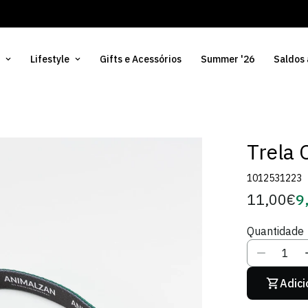
Lifestyle
Gifts e Acessórios
Summer '26
Saldos
Trela 
1012531223
11,00€
9
Preço
Pr
regular
d
Quantidade
Só
Adici