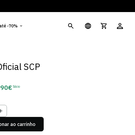
És
 até -70%
Oficial SCP
,90€
Sócio
eço
e
cio
onar ao carrinho