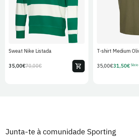
Sweat Nike Listada
T-shirt Medium Oli
Sócio
35,00€
70,00€
Preço
35,00€
31,50€
Preço
Preço
Preço
regular
regular
de
de
venda
Sócio
Junta-te à comunidade Sporting