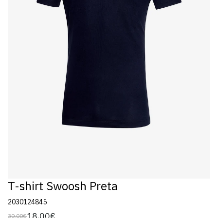
T-shirt Swoosh Preta
2030124845
18,00€
30,00€
Preço
Preço