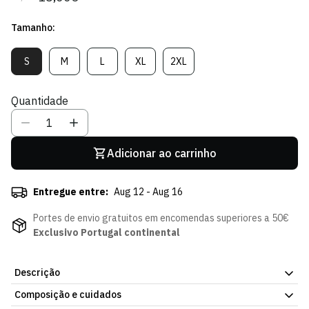
regular
de
Tamanho:
venda
S
M
L
XL
2XL
Variante
Variante
Variante
Variante
Variante
Esgotada
Esgotada
Esgotada
Esgotada
Esgotada
Ou
Ou
Ou
Ou
Ou
Quantidade
Indisponível
Indisponível
Indisponível
Indisponível
Indisponível
Adicionar ao carrinho
Entregue entre:
Aug 12 - Aug 16
Portes de envio gratuitos em encomendas superiores a 50€
Exclusivo Portugal continental
Descrição
Composição e cuidados
T-shirt Swoosh Preta. Uma peça fácil de usar, dentro ou fora de