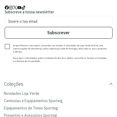
Subscreve a nossa newsletter
Subscrever
Ao partilhares o teu email, concordas em receber a newsletter da Loja Verde Online, com
comunicações de marketing sobre o Sporting Clube de Portugal, bem como os seus produtos
e ofertas.
Para mais informações sobre o tratamento dos teus dados, consulta os Termos e Condições
e a Política de Privacidade.
Coleções
Novidades Loja Verde
Camisolas e Equipamentos Sporting
Equipamentos de Treino Sporting
Presentes e Acessórios Sporting