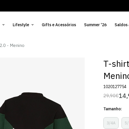
Lifestyle
Gifts e Acessórios
Summer '26
Saldos
2.0 - Menino
T-shir
Menin
1020127754
14,
29,90€
Preço
Preço
regular
de
Tamanho:
venda
3/4A
5
Variante