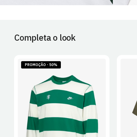
Completa o look
PROMOÇÃO - 50%
S
M
L
XL
2XL