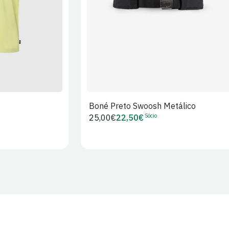
Boné Preto Swoosh Metálico
Sócio
Preço
25,00€
22,50€
Preço
regular
de
Sócio