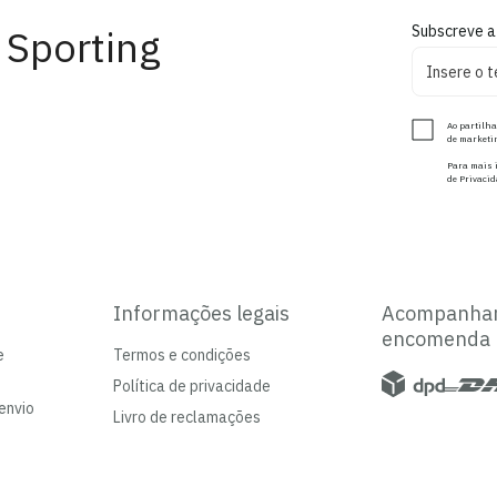
 Sporting
Subscreve a
Ao partilha
de marketin
Para mais i
de Privacid
Informações legais
Acompanha
encomenda
e
Termos e condições
Política de privacidade
envio
Livro de reclamações