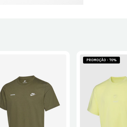
PROMOÇÃO - 70%
S
M
L
XL
2XL
S
M
L