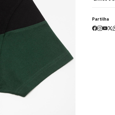
Garante a tua
Envios
Partilha
Prazo estima
O valor dos p
Devoluções
30 dias após
Artigos pers
Para mais in
Devoluções
.