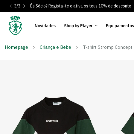
3
/
3
És Sócio? Regista-te e ativa os teus 10% de desconto
Novidades
Shop by Player
Equipamentos
Homepage
Criança e Bebé
T-shirt Stromp Concept 