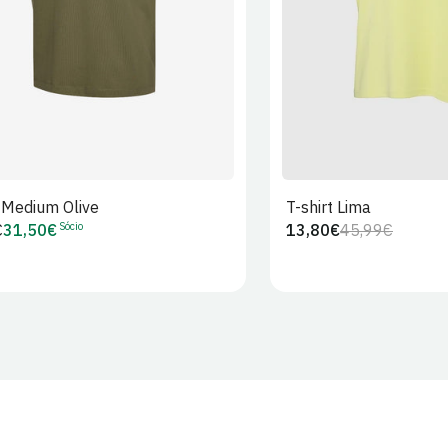
t Medium Olive
T-shirt Lima
Sócio
€
31,50€
13,80€
45,99€
Preço
Preço
Preço
r
de
regular
de
Sócio
venda