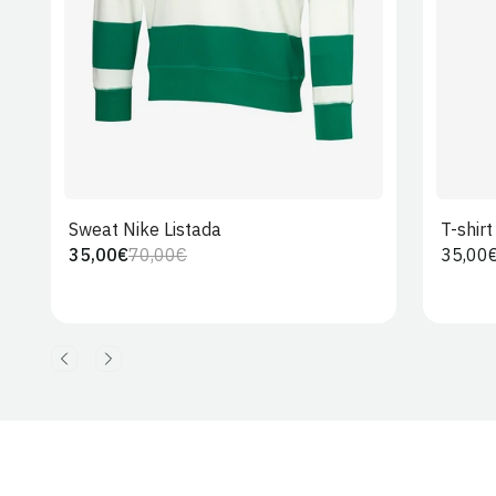
Sweat Nike Listada
T-shir
35,00€
70,00€
Preço
35,00
Preço
Preço
regula
regular
de
venda