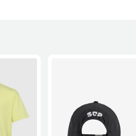
XL
2XL
S/M
M/L
L/XL