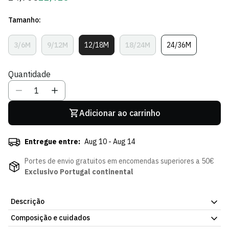
regular
de
Tamanho:
Sócio
3/6M
9/12M
12/18M
18/24M
24/36M
Variante
Variante
Variante
Variante
Variante
Esgotada
Esgotada
Esgotada
Esgotada
Esgotada
Ou
Ou
Ou
Ou
Ou
Quantidade
Indisponível
Indisponível
Indisponível
Indisponível
Indisponível
Adicionar ao carrinho
Entregue entre:
Aug 10 - Aug 14
Portes de envio gratuitos em encomendas superiores a 50€
Exclusivo Portugal continental
Descrição
Composição e cuidados
A Sweat Natal Padrão Verde Claro Sporting CP é uma peça