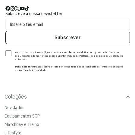
Subscreve a nossa newsletter
Subscrever
Ao partilhares o teu email, concordas em receber a newsletter da Loja Verde Online, com
comunicações de marketing sobre o Sporting Clube de Portugal, bem como os seus produtos
e ofertas.
Para mais informações sobre o tratamento dos teus dados, consulta os Termos e Condições
e a Política de Privacidade.
Coleções
Novidades
Equipamentos SCP
Matchday e Treino
Lifestyle