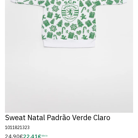
Sweat Natal Padrão Verde Claro
1011821323
24,90€
22,41€
Preço
Sócio
Preço