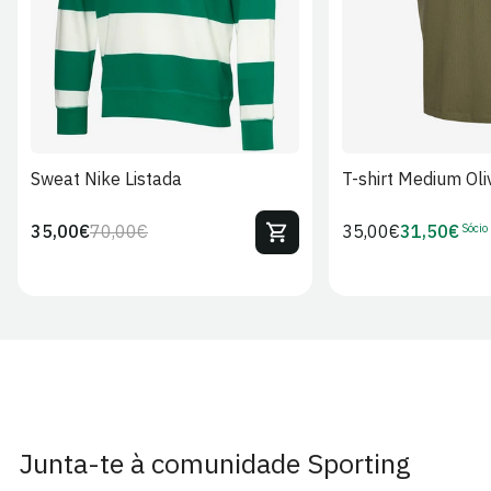
Sweat Nike Listada
T-shirt Medium Oli
Sócio
35,00€
70,00€
Preço
35,00€
31,50€
Preço
Preço
Preço
regular
regular
de
de
venda
Sócio
Junta-te à comunidade Sporting