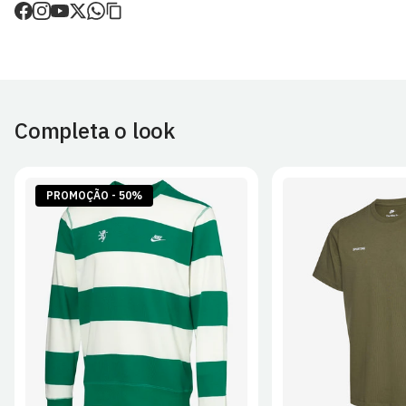
de envio.
O valor dos portes é calculado no checkout.
Devoluções
30 dias após a recepção da encomenda - aplicam-se
Termos e
Condições.
Completa o look
Artigos personalizados não podem ser devolvidos.
Para mais informações, consulta a página de
Métodos e Custos
de Envio
e
Devoluções
.
PROMOÇÃO - 50%
S
M
L
XL
2XL
S
M
L