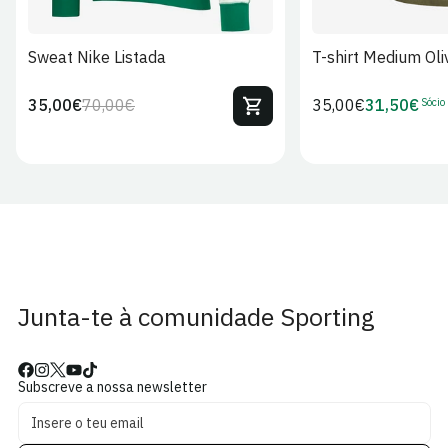
Sweat Nike Listada
T-shirt Medium Oli
Sócio
35,00€
70,00€
Preço
35,00€
31,50€
Preço
Preço
Preço
regular
regular
de
de
venda
Sócio
Junta-te à comunidade Sporting
Subscreve a nossa newsletter