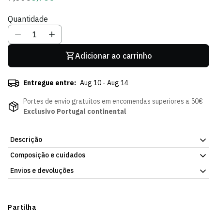
regular
de
Quantidade
Sócio
Adicionar ao carrinho
Entregue entre:
Aug 10 - Aug 14
Portes de envio gratuitos em encomendas superiores a 50€
Exclusivo Portugal continental
Descrição
Composição e cuidados
O Sporting CP ao pescoço do teu pet de grande porte. O Lenço
SCP Pet de 70cm é o acessório perfeito para os cães maiores
Envios e devoluções
mostrarem o orgulho sportinguista em cada saída. Em material
macio com o branding oficial do clube, o teu pet gigante vai
Envios
brilhar com as cores do Sporting onde quer que vá.
Prazo estimado de entrega varia consoante o destino e método
Partilha