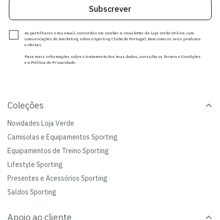
Subscrever
Ao partilhares o teu email, concordas em receber a newsletter da Loja Verde Online, com
comunicações de marketing sobre o Sporting Clube de Portugal, bem como os seus produtos
e ofertas.
Para mais informações sobre o tratamento dos teus dados, consulta os Termos e Condições
e a Política de Privacidade.
Coleções
Novidades Loja Verde
Camisolas e Equipamentos Sporting
Equipamentos de Treino Sporting
Lifestyle Sporting
Presentes e Acessórios Sporting
Saldos Sporting
Apoio ao cliente