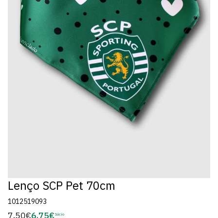
Lenço SCP Pet 70cm
1012519093
7,50€
6,75€
Preço
Sócio
Preço